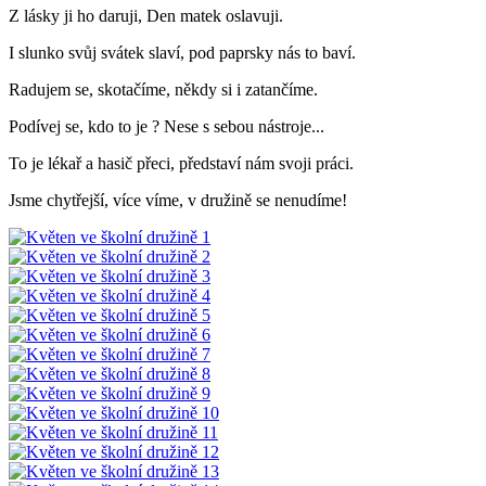
Z lásky ji ho daruji, Den matek oslavuji.
I slunko svůj svátek slaví, pod paprsky nás to baví.
Radujem se, skotačíme, někdy si i zatančíme.
Podívej se, kdo to je ? Nese s sebou nástroje...
To je lékař a hasič přeci, představí nám svoji práci.
Jsme chytřejší, více víme, v družině se nenudíme!