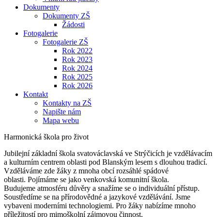
Dokumenty
Dokumenty ZŠ
Žádosti
Fotogalerie
Fotogalerie ZŠ
Rok 2022
Rok 2023
Rok 2024
Rok 2025
Rok 2026
Kontakt
Kontakty na ZŠ
Napište nám
Mapa webu
Harmonická škola pro život
Jubilejní základní škola svatováclavská ve Strýčicích je vzdělávacím
a kulturním centrem oblasti pod Blanským lesem s dlouhou tradicí.
Vzděláváme zde žáky z mnoha obcí rozsáhlé spádové
oblasti. Pojímáme se jako venkovská komunitní škola.
Budujeme atmosféru důvěry a snažíme se o individuální přístup.
Soustředíme se na přírodovědné a jazykové vzdělávání. Jsme
vybaveni moderními technologiemi. Pro žáky nabízíme mnoho
příležitostí pro mimoškolní zájmovou činnost.