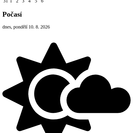
31
1
2
3
4
5
6
Počasí
dnes, pondělí 10. 8. 2026