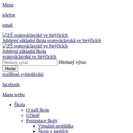
Menu
telefon
email
Jubilejní základní škola svatováclavská ve Strýčicích
Jubilejní základní škola
svatováclavská ve Strýčicích
Hledaný výraz
Hledat
rozšířené vyhledávání
facebook
Mapa webu
Škola
O naší škole
Učitelé
Prezentace školy
Virtuální prohlídka
Škola v mediích