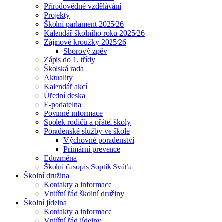
Přírodovědné vzdělávání
Projekty
Školní parlament 2025⁄26
Kalendář školního roku 2025⁄26
Zájmové kroužky 2025⁄26
Sborový zpěv
Zápis do 1. třídy
Školská rada
Aktuality
Kalendář akcí
Úřední deska
E-podatelna
Povinné informace
Spolek rodičů a přátel školy
Poradenské služby ve škole
Výchovné poradenství
Primární prevence
Eduzměna
Školní časopis Soptík Sváťa
Školní družina
Kontakty a informace
Vnitřní řád školní družiny
Školní jídelna
Kontakty a informace
Vnitřní řád jídelny