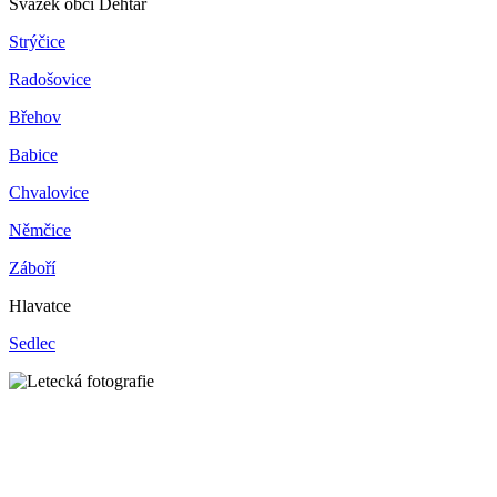
Svazek obcí Dehtář
Strýčice
Radošovice
Břehov
Babice
Chvalovice
Němčice
Záboří
Hlavatce
Sedlec