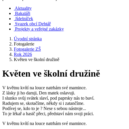
Aktuality
Bakaláři
Jídelníček
Svazek obcí Dehtář
Projekty a veřejné zakázky
Úvodní stránka
Fotogalerie
Fotogalerie ZŠ
Rok 2026
Květen ve školní družině
Květen ve školní družině
V květnu kvítí na louce natrhám své mamince.
Z lásky ji ho daruji, Den matek oslavuji.
I slunko svůj svátek slaví, pod paprsky nás to baví.
Radujem se, skotačíme, někdy si i zatančíme.
Podívej se, kdo to je ? Nese s sebou nástroje...
To je lékař a hasič přeci, představí nám svoji práci.
V květnu kvítí na louce natrhám své mamince.