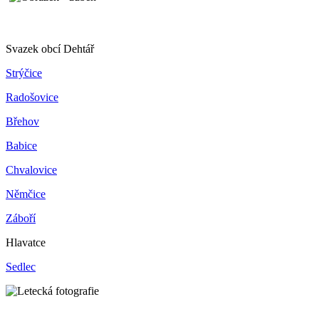
Svazek obcí Dehtář
Strýčice
Radošovice
Břehov
Babice
Chvalovice
Němčice
Záboří
Hlavatce
Sedlec