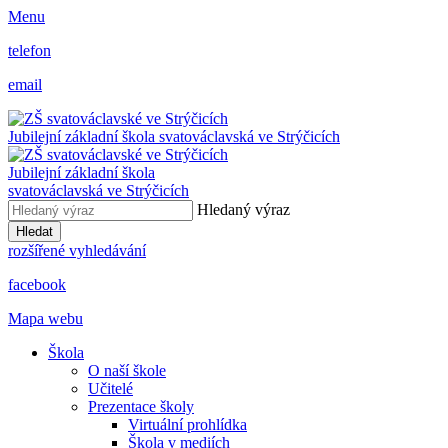
Menu
telefon
email
Jubilejní základní škola svatováclavská ve Strýčicích
Jubilejní základní škola
svatováclavská ve Strýčicích
Hledaný výraz
Hledat
rozšířené vyhledávání
facebook
Mapa webu
Škola
O naší škole
Učitelé
Prezentace školy
Virtuální prohlídka
Škola v mediích