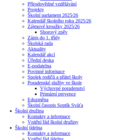
Přírodovědné vzdělávání
Projekty
Školní parlament 2025⁄26
Kalendář školního roku 2025⁄26
Zájmové kroužky 2025⁄26
Sborový zpěv
Zápis do 1. třídy
Školská rada
Aktuality
Kalendář akcí
Úřední deska
E-podatelna
Povinné informace
Spolek rodičů a přátel školy
Poradenské služby ve škole
Výchovné poradenství
Primární prevence
Eduzměna
Školní časopis Soptík Sváťa
Školní družina
Kontakty a informace
Vnitřní řád školní družiny
Školní jídelna
Kontakty a informace
Vnitřní řád jídelny