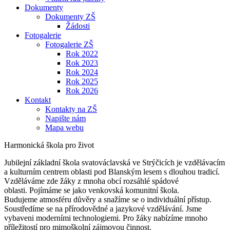
Dokumenty
Dokumenty ZŠ
Žádosti
Fotogalerie
Fotogalerie ZŠ
Rok 2022
Rok 2023
Rok 2024
Rok 2025
Rok 2026
Kontakt
Kontakty na ZŠ
Napište nám
Mapa webu
Harmonická škola pro život
Jubilejní základní škola svatováclavská ve Strýčicích je vzdělávacím
a kulturním centrem oblasti pod Blanským lesem s dlouhou tradicí.
Vzděláváme zde žáky z mnoha obcí rozsáhlé spádové
oblasti. Pojímáme se jako venkovská komunitní škola.
Budujeme atmosféru důvěry a snažíme se o individuální přístup.
Soustředíme se na přírodovědné a jazykové vzdělávání. Jsme
vybaveni moderními technologiemi. Pro žáky nabízíme mnoho
příležitostí pro mimoškolní zájmovou činnost.