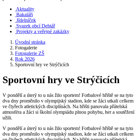
Aktuality
Bakaláři
Jídelníček
Svazek obcí Dehtář
Projekty a veřejné zakázky
Úvodní stránka
Fotogalerie
Fotogalerie ZŠ
Rok 2026
Sportovní hry ve Strýčicích
Sportovní hry ve Strýčicích
V pondělí a úterý to u nás žilo sportem! Fotbalové hřiště se na tyto
dva dny proměnilo v olympijský stadion, kde se žáci utkali celkem
ve čtyřech atletických disciplínách. Na hřišti panovala přátelská
atmosféra a žáci si školní olympiádu plnou pohybu, her a soutěžení
užili.
V pondělí a úterý to u nás žilo sportem! Fotbalové hřiště se na tyto
dva dny proměnilo v olympijský stadion, kde se žáci utkali celkem
ve čtyřech atletických disciplínách. Na hřišti panovala přátelská