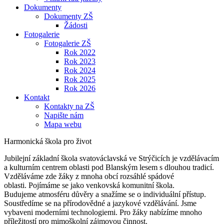
Dokumenty
Dokumenty ZŠ
Žádosti
Fotogalerie
Fotogalerie ZŠ
Rok 2022
Rok 2023
Rok 2024
Rok 2025
Rok 2026
Kontakt
Kontakty na ZŠ
Napište nám
Mapa webu
Harmonická škola pro život
Jubilejní základní škola svatováclavská ve Strýčicích je vzdělávacím
a kulturním centrem oblasti pod Blanským lesem s dlouhou tradicí.
Vzděláváme zde žáky z mnoha obcí rozsáhlé spádové
oblasti. Pojímáme se jako venkovská komunitní škola.
Budujeme atmosféru důvěry a snažíme se o individuální přístup.
Soustředíme se na přírodovědné a jazykové vzdělávání. Jsme
vybaveni moderními technologiemi. Pro žáky nabízíme mnoho
příležitostí pro mimoškolní zájmovou činnost.