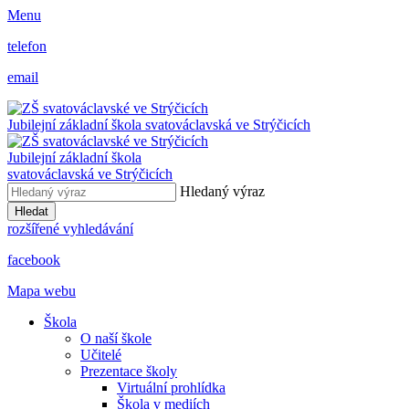
Menu
telefon
email
Jubilejní základní škola svatováclavská ve Strýčicích
Jubilejní základní škola
svatováclavská ve Strýčicích
Hledaný výraz
Hledat
rozšířené vyhledávání
facebook
Mapa webu
Škola
O naší škole
Učitelé
Prezentace školy
Virtuální prohlídka
Škola v mediích