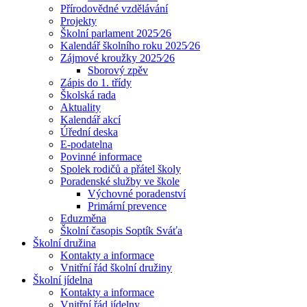
Přírodovědné vzdělávání
Projekty
Školní parlament 2025⁄26
Kalendář školního roku 2025⁄26
Zájmové kroužky 2025⁄26
Sborový zpěv
Zápis do 1. třídy
Školská rada
Aktuality
Kalendář akcí
Úřední deska
E-podatelna
Povinné informace
Spolek rodičů a přátel školy
Poradenské služby ve škole
Výchovné poradenství
Primární prevence
Eduzměna
Školní časopis Soptík Sváťa
Školní družina
Kontakty a informace
Vnitřní řád školní družiny
Školní jídelna
Kontakty a informace
Vnitřní řád jídelny