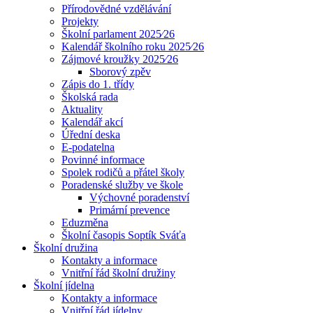
Přírodovědné vzdělávání
Projekty
Školní parlament 2025⁄26
Kalendář školního roku 2025⁄26
Zájmové kroužky 2025⁄26
Sborový zpěv
Zápis do 1. třídy
Školská rada
Aktuality
Kalendář akcí
Úřední deska
E-podatelna
Povinné informace
Spolek rodičů a přátel školy
Poradenské služby ve škole
Výchovné poradenství
Primární prevence
Eduzměna
Školní časopis Soptík Sváťa
Školní družina
Kontakty a informace
Vnitřní řád školní družiny
Školní jídelna
Kontakty a informace
Vnitřní řád jídelny