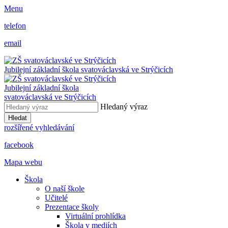
Menu
telefon
email
Jubilejní základní škola svatováclavská ve Strýčicích
Jubilejní základní škola
svatováclavská ve Strýčicích
Hledaný výraz
Hledat
rozšířené vyhledávání
facebook
Mapa webu
Škola
O naší škole
Učitelé
Prezentace školy
Virtuální prohlídka
Škola v mediích