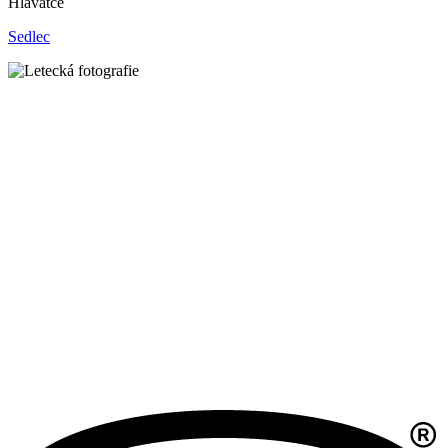
Hlavatce
Sedlec