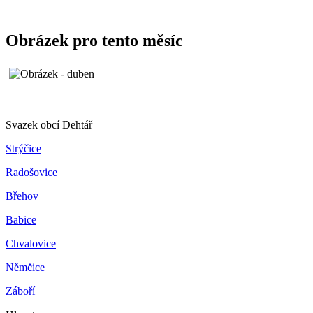
Obrázek pro tento měsíc
Svazek obcí Dehtář
Strýčice
Radošovice
Břehov
Babice
Chvalovice
Němčice
Záboří