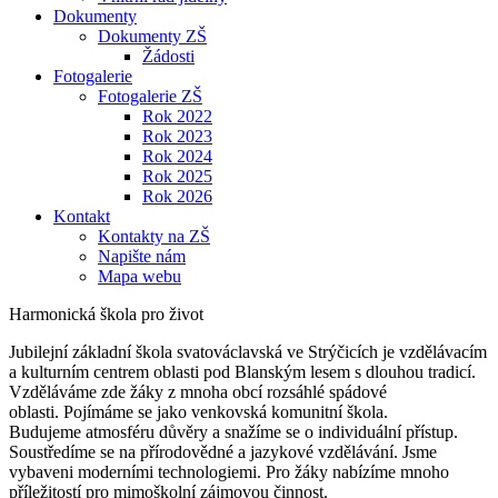
Dokumenty
Dokumenty ZŠ
Žádosti
Fotogalerie
Fotogalerie ZŠ
Rok 2022
Rok 2023
Rok 2024
Rok 2025
Rok 2026
Kontakt
Kontakty na ZŠ
Napište nám
Mapa webu
Harmonická škola pro život
Jubilejní základní škola svatováclavská ve Strýčicích je vzdělávacím
a kulturním centrem oblasti pod Blanským lesem s dlouhou tradicí.
Vzděláváme zde žáky z mnoha obcí rozsáhlé spádové
oblasti. Pojímáme se jako venkovská komunitní škola.
Budujeme atmosféru důvěry a snažíme se o individuální přístup.
Soustředíme se na přírodovědné a jazykové vzdělávání. Jsme
vybaveni moderními technologiemi. Pro žáky nabízíme mnoho
příležitostí pro mimoškolní zájmovou činnost.