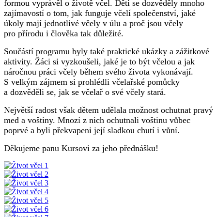
formou vyprávěl o životě včel. Děti se dozvěděly mnoho
zajímavostí o tom, jak funguje včelí společenství, jaké
úkoly mají jednotlivé včely v úlu a proč jsou včely
pro přírodu i člověka tak důležité.
Součástí programu byly také praktické ukázky a zážitkové
aktivity. Žáci si vyzkoušeli, jaké je to být včelou a jak
náročnou práci včely během svého života vykonávají.
S velkým zájmem si prohlédli včelařské pomůcky
a dozvěděli se, jak se včelař o své včely stará.
Největší radost však dětem udělala možnost ochutnat pravý
med a voštiny. Mnozí z nich ochutnali voštinu vůbec
poprvé a byli překvapeni její sladkou chutí i vůní.
Děkujeme panu Kursovi za jeho přednášku!