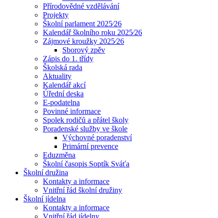
Přírodovědné vzdělávání
Projekty
Školní parlament 2025⁄26
Kalendář školního roku 2025⁄26
Zájmové kroužky 2025⁄26
Sborový zpěv
Zápis do 1. třídy
Školská rada
Aktuality
Kalendář akcí
Úřední deska
E-podatelna
Povinné informace
Spolek rodičů a přátel školy
Poradenské služby ve škole
Výchovné poradenství
Primární prevence
Eduzměna
Školní časopis Soptík Sváťa
Školní družina
Kontakty a informace
Vnitřní řád školní družiny
Školní jídelna
Kontakty a informace
Vnitřní řád jídelny