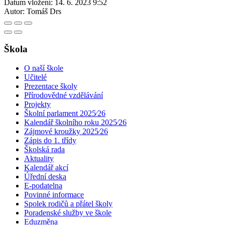
Datum vložení:
14. 6. 2023 9:52
Autor:
Tomáš Drs
Škola
O naší škole
Učitelé
Prezentace školy
Přírodovědné vzdělávání
Projekty
Školní parlament 2025⁄26
Kalendář školního roku 2025⁄26
Zájmové kroužky 2025⁄26
Zápis do 1. třídy
Školská rada
Aktuality
Kalendář akcí
Úřední deska
E-podatelna
Povinné informace
Spolek rodičů a přátel školy
Poradenské služby ve škole
Eduzměna