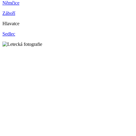
Němčice
Záboří
Hlavatce
Sedlec