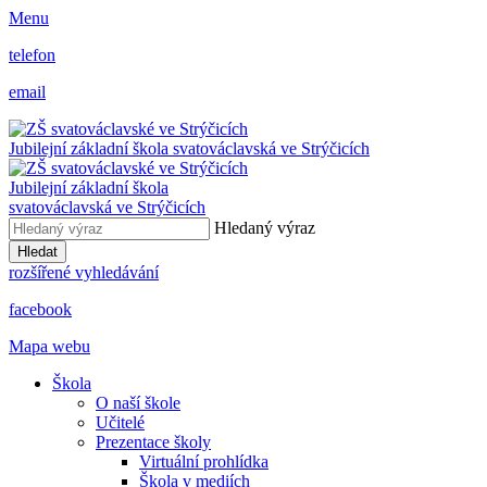
Menu
telefon
email
Jubilejní základní škola svatováclavská ve Strýčicích
Jubilejní základní škola
svatováclavská ve Strýčicích
Hledaný výraz
Hledat
rozšířené vyhledávání
facebook
Mapa webu
Škola
O naší škole
Učitelé
Prezentace školy
Virtuální prohlídka
Škola v mediích