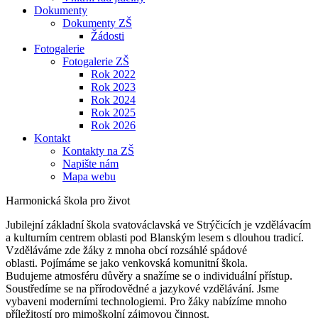
Dokumenty
Dokumenty ZŠ
Žádosti
Fotogalerie
Fotogalerie ZŠ
Rok 2022
Rok 2023
Rok 2024
Rok 2025
Rok 2026
Kontakt
Kontakty na ZŠ
Napište nám
Mapa webu
Harmonická škola pro život
Jubilejní základní škola svatováclavská ve Strýčicích je vzdělávacím
a kulturním centrem oblasti pod Blanským lesem s dlouhou tradicí.
Vzděláváme zde žáky z mnoha obcí rozsáhlé spádové
oblasti. Pojímáme se jako venkovská komunitní škola.
Budujeme atmosféru důvěry a snažíme se o individuální přístup.
Soustředíme se na přírodovědné a jazykové vzdělávání. Jsme
vybaveni moderními technologiemi. Pro žáky nabízíme mnoho
příležitostí pro mimoškolní zájmovou činnost.