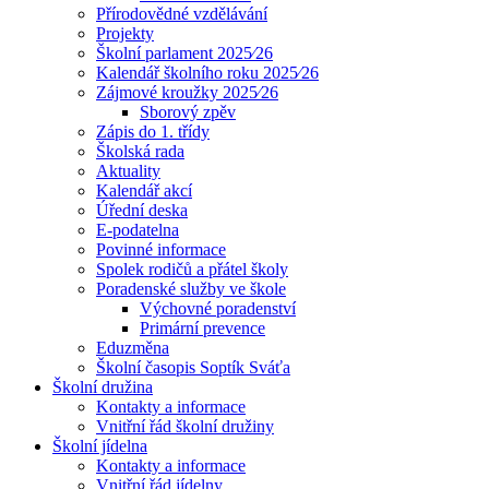
Přírodovědné vzdělávání
Projekty
Školní parlament 2025⁄26
Kalendář školního roku 2025⁄26
Zájmové kroužky 2025⁄26
Sborový zpěv
Zápis do 1. třídy
Školská rada
Aktuality
Kalendář akcí
Úřední deska
E-podatelna
Povinné informace
Spolek rodičů a přátel školy
Poradenské služby ve škole
Výchovné poradenství
Primární prevence
Eduzměna
Školní časopis Soptík Sváťa
Školní družina
Kontakty a informace
Vnitřní řád školní družiny
Školní jídelna
Kontakty a informace
Vnitřní řád jídelny