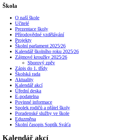
Škola
O naší škole
Učitelé
Prezentace školy
Přírodovědné vzdělávání
Projekty
Školní parlament 2025⁄26
Kalendář školního roku 2025⁄26
Zájmové kroužky 2025⁄26
Sborový zpěv
Zápis do 1. třídy
Školská rada
Aktuality
Kalendář akcí
Úřední deska
E-podatelna
Povinné informace
Spolek rodičů a přátel školy
Poradenské služby ve škole
Eduzměna
Školní časopis Soptík Sváťa
Kalendář akcí