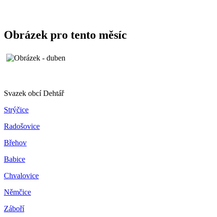
Obrázek pro tento měsíc
Svazek obcí Dehtář
Strýčice
Radošovice
Břehov
Babice
Chvalovice
Němčice
Záboří