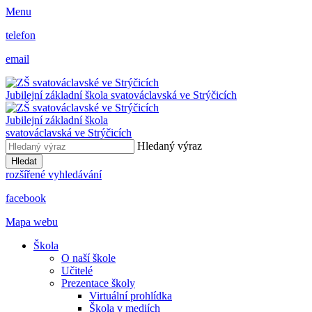
Menu
telefon
email
Jubilejní základní škola svatováclavská ve Strýčicích
Jubilejní základní škola
svatováclavská ve Strýčicích
Hledaný výraz
Hledat
rozšířené vyhledávání
facebook
Mapa webu
Škola
O naší škole
Učitelé
Prezentace školy
Virtuální prohlídka
Škola v mediích