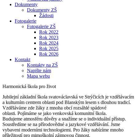
Dokumenty
Dokumenty ZŠ
Žádosti
Fotogalerie
Fotogalerie ZŠ
Rok 2022
Rok 2023
Rok 2024
Rok 2025
Rok 2026
Kontakt
Kontakty na ZŠ
Napište nám
Mapa webu
Harmonická škola pro život
Jubilejní základní škola svatováclavská ve Strýčicích je vzdělávacím
a kulturním centrem oblasti pod Blanským lesem s dlouhou tradicí.
Vzděláváme zde žáky z mnoha obcí rozsáhlé spádové
oblasti. Pojímáme se jako venkovská komunitní škola.
Budujeme atmosféru důvěry a snažíme se o individuální přístup.
Soustředíme se na přírodovědné a jazykové vzdělávání. Jsme
vybaveni moderními technologiemi. Pro žáky nabízíme mnoho
příležitostí pro mimoškolní zájmovou činnost.