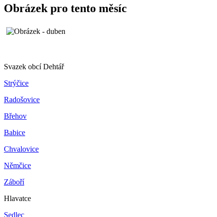
Obrázek pro tento měsíc
Svazek obcí Dehtář
Strýčice
Radošovice
Břehov
Babice
Chvalovice
Němčice
Záboří
Hlavatce
Sedlec