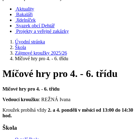
Aktuality
Bakaláři
Jídelníček
Svazek obcí Dehtář
Projekty a veřejné zakázky
Úvodní stránka
Škola
Zájmové kroužky 2025/26
Míčové hry pro 4. - 6. třídu
Míčové hry pro 4. - 6. třídu
Míčové hry pro 4. - 6. třídu
Vedoucí kroužku
: REŽNÁ Ivana
Kroužek probíhá vždy
2. a 4. pondělí v měsíci od 13:00 do 14:30
hod.
Škola