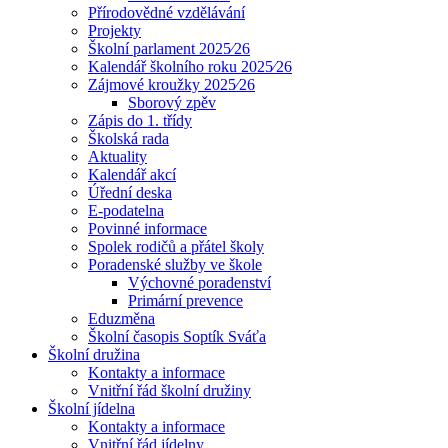
Přírodovědné vzdělávání
Projekty
Školní parlament 2025⁄26
Kalendář školního roku 2025⁄26
Zájmové kroužky 2025⁄26
Sborový zpěv
Zápis do 1. třídy
Školská rada
Aktuality
Kalendář akcí
Úřední deska
E-podatelna
Povinné informace
Spolek rodičů a přátel školy
Poradenské služby ve škole
Výchovné poradenství
Primární prevence
Eduzměna
Školní časopis Soptík Sváťa
Školní družina
Kontakty a informace
Vnitřní řád školní družiny
Školní jídelna
Kontakty a informace
Vnitřní řád jídelny