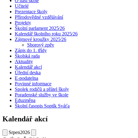
O naší škole
Učitelé
Prezentace školy
Přírodovědné vzdělávání
Projekty
Školní parlament 2025⁄26
Kalendář školního roku 2025⁄26
Zájmové kroužky 2025⁄26
Sborový zpěv
Zápis do 1. třídy
Školská rada
Aktuality
Kalendář akcí
Úřední deska
E-podatelna
Povinné informace
Spolek rodičů a přátel školy
Poradenské služby ve škole
Eduzměna
Školní časopis Soptík Sváťa
Kalendář akcí
Srpen
2026