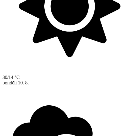
30/14 °C
pondělí
10. 8.