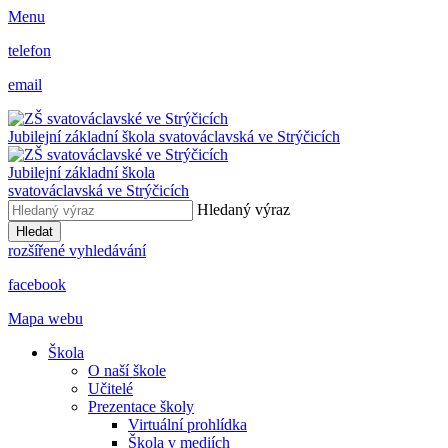
Menu
telefon
email
Jubilejní základní škola svatováclavská ve Strýčicích
Jubilejní základní škola
svatováclavská ve Strýčicích
Hledaný výraz
Hledat
rozšířené vyhledávání
facebook
Mapa webu
Škola
O naší škole
Učitelé
Prezentace školy
Virtuální prohlídka
Škola v mediích