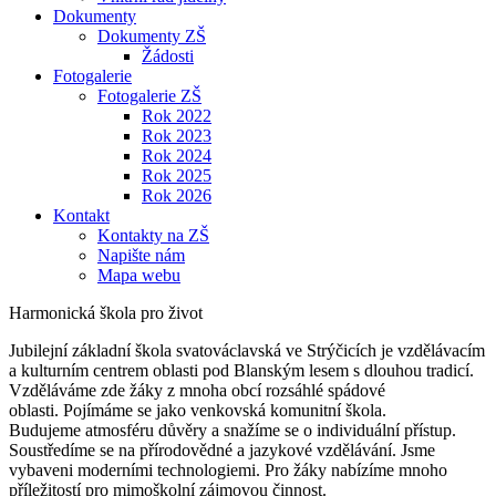
Dokumenty
Dokumenty ZŠ
Žádosti
Fotogalerie
Fotogalerie ZŠ
Rok 2022
Rok 2023
Rok 2024
Rok 2025
Rok 2026
Kontakt
Kontakty na ZŠ
Napište nám
Mapa webu
Harmonická škola pro život
Jubilejní základní škola svatováclavská ve Strýčicích je vzdělávacím
a kulturním centrem oblasti pod Blanským lesem s dlouhou tradicí.
Vzděláváme zde žáky z mnoha obcí rozsáhlé spádové
oblasti. Pojímáme se jako venkovská komunitní škola.
Budujeme atmosféru důvěry a snažíme se o individuální přístup.
Soustředíme se na přírodovědné a jazykové vzdělávání. Jsme
vybaveni moderními technologiemi. Pro žáky nabízíme mnoho
příležitostí pro mimoškolní zájmovou činnost.