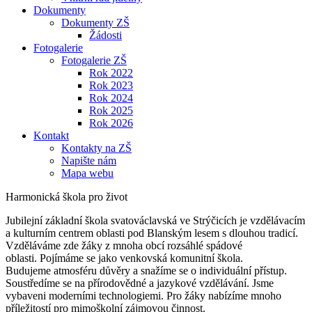
Dokumenty
Dokumenty ZŠ
Žádosti
Fotogalerie
Fotogalerie ZŠ
Rok 2022
Rok 2023
Rok 2024
Rok 2025
Rok 2026
Kontakt
Kontakty na ZŠ
Napište nám
Mapa webu
Harmonická škola pro život
Jubilejní základní škola svatováclavská ve Strýčicích je vzdělávacím
a kulturním centrem oblasti pod Blanským lesem s dlouhou tradicí.
Vzděláváme zde žáky z mnoha obcí rozsáhlé spádové
oblasti. Pojímáme se jako venkovská komunitní škola.
Budujeme atmosféru důvěry a snažíme se o individuální přístup.
Soustředíme se na přírodovědné a jazykové vzdělávání. Jsme
vybaveni moderními technologiemi. Pro žáky nabízíme mnoho
příležitostí pro mimoškolní zájmovou činnost.