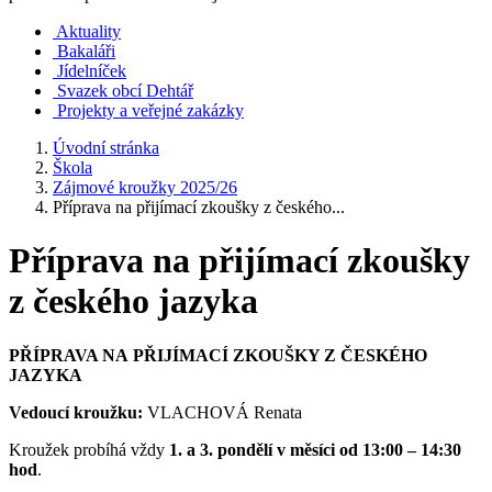
Aktuality
Bakaláři
Jídelníček
Svazek obcí Dehtář
Projekty a veřejné zakázky
Úvodní stránka
Škola
Zájmové kroužky 2025/26
Příprava na přijímací zkoušky z českého...
Příprava na přijímací zkoušky
z českého jazyka
PŘÍPRAVA NA PŘIJÍMACÍ ZKOUŠKY Z ČESKÉHO
JAZYKA
Vedoucí kroužku:
VLACHOVÁ Renata
Kroužek probíhá vždy
1. a 3. pondělí v měsíci od 13:00 – 14:30
hod
.