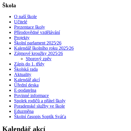
Škola
O naší škole
Učitelé
Prezentace školy
Přírodovědné vzdělávání
Projekty
Školní parlament 2025⁄26
Kalendář školního roku 2025⁄26
Zájmové kroužky 2025⁄26
Sborový zpěv
Zápis do 1. třídy
Školská rada
Aktuality
Kalendář akcí
Úřední deska
E-podatelna
Povinné informace
Spolek rodičů a přátel školy
Poradenské služby ve škole
Eduzměna
Školní časopis Soptík Sváťa
Kalendář akcí