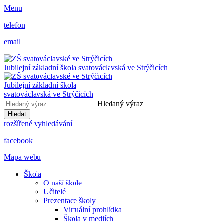
Menu
telefon
email
Jubilejní základní škola svatováclavská ve Strýčicích
Jubilejní základní škola
svatováclavská ve Strýčicích
Hledaný výraz
Hledat
rozšířené vyhledávání
facebook
Mapa webu
Škola
O naší škole
Učitelé
Prezentace školy
Virtuální prohlídka
Škola v mediích