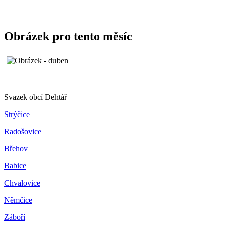
Obrázek pro tento měsíc
Svazek obcí Dehtář
Strýčice
Radošovice
Břehov
Babice
Chvalovice
Němčice
Záboří