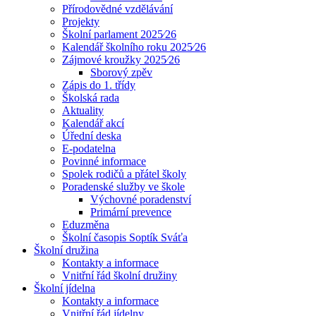
Přírodovědné vzdělávání
Projekty
Školní parlament 2025⁄26
Kalendář školního roku 2025⁄26
Zájmové kroužky 2025⁄26
Sborový zpěv
Zápis do 1. třídy
Školská rada
Aktuality
Kalendář akcí
Úřední deska
E-podatelna
Povinné informace
Spolek rodičů a přátel školy
Poradenské služby ve škole
Výchovné poradenství
Primární prevence
Eduzměna
Školní časopis Soptík Sváťa
Školní družina
Kontakty a informace
Vnitřní řád školní družiny
Školní jídelna
Kontakty a informace
Vnitřní řád jídelny