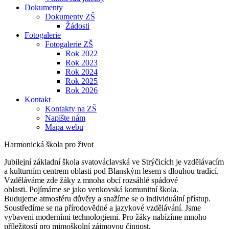
Dokumenty
Dokumenty ZŠ
Žádosti
Fotogalerie
Fotogalerie ZŠ
Rok 2022
Rok 2023
Rok 2024
Rok 2025
Rok 2026
Kontakt
Kontakty na ZŠ
Napište nám
Mapa webu
Harmonická škola pro život
Jubilejní základní škola svatováclavská ve Strýčicích je vzdělávacím
a kulturním centrem oblasti pod Blanským lesem s dlouhou tradicí.
Vzděláváme zde žáky z mnoha obcí rozsáhlé spádové
oblasti. Pojímáme se jako venkovská komunitní škola.
Budujeme atmosféru důvěry a snažíme se o individuální přístup.
Soustředíme se na přírodovědné a jazykové vzdělávání. Jsme
vybaveni moderními technologiemi. Pro žáky nabízíme mnoho
příležitostí pro mimoškolní zájmovou činnost.