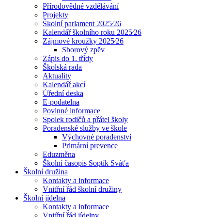
Přírodovědné vzdělávání
Projekty
Školní parlament 2025⁄26
Kalendář školního roku 2025⁄26
Zájmové kroužky 2025⁄26
Sborový zpěv
Zápis do 1. třídy
Školská rada
Aktuality
Kalendář akcí
Úřední deska
E-podatelna
Povinné informace
Spolek rodičů a přátel školy
Poradenské služby ve škole
Výchovné poradenství
Primární prevence
Eduzměna
Školní časopis Soptík Sváťa
Školní družina
Kontakty a informace
Vnitřní řád školní družiny
Školní jídelna
Kontakty a informace
Vnitřní řád jídelny