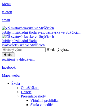
Menu
telefon
email
Jubilejní základní škola svatováclavská ve Strýčicích
Jubilejní základní škola
svatováclavská ve Strýčicích
Hledaný výraz
Hledat
rozšířené vyhledávání
facebook
Mapa webu
Škola
O naší škole
Učitelé
Prezentace školy
Virtuální prohlídka
Škola v mediích