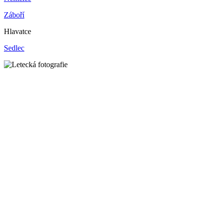
Záboří
Hlavatce
Sedlec