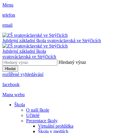
Menu
telefon
email
Jubilejní základní škola svatováclavská ve Strýčicích
Jubilejní základní škola
svatováclavská ve Strýčicích
Hledaný výraz
Hledat
rozšířené vyhledávání
facebook
Mapa webu
Škola
O naší škole
Učitelé
Prezentace školy
Virtuální prohlídka
Škola v mediích