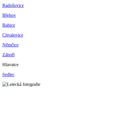
Radošovice
Břehov
Babice
Chvalovice
Němčice
Záboří
Hlavatce
Sedlec