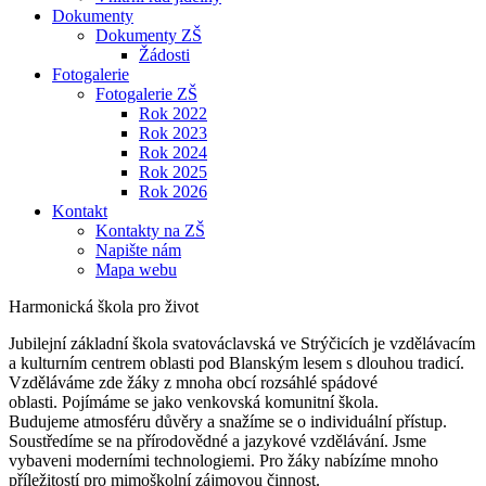
Dokumenty
Dokumenty ZŠ
Žádosti
Fotogalerie
Fotogalerie ZŠ
Rok 2022
Rok 2023
Rok 2024
Rok 2025
Rok 2026
Kontakt
Kontakty na ZŠ
Napište nám
Mapa webu
Harmonická škola pro život
Jubilejní základní škola svatováclavská ve Strýčicích je vzdělávacím
a kulturním centrem oblasti pod Blanským lesem s dlouhou tradicí.
Vzděláváme zde žáky z mnoha obcí rozsáhlé spádové
oblasti. Pojímáme se jako venkovská komunitní škola.
Budujeme atmosféru důvěry a snažíme se o individuální přístup.
Soustředíme se na přírodovědné a jazykové vzdělávání. Jsme
vybaveni moderními technologiemi. Pro žáky nabízíme mnoho
příležitostí pro mimoškolní zájmovou činnost.