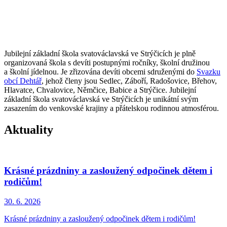
Jubilejní základní škola svatováclavská ve Strýčicích je plně
organizovaná škola s devíti postupnými ročníky, školní družinou
a školní jídelnou. Je zřizována devíti obcemi sdruženými do
Svazku
obcí Dehtář
, jehož členy jsou Sedlec, Záboří, Radošovice, Břehov,
Hlavatce, Chvalovice, Němčice, Babice a Strýčice. Jubilejní
základní škola svatováclavská ve Strýčicích je unikátní svým
zasazením do venkovské krajiny a přátelskou rodinnou atmosférou.
Aktuality
Krásné prázdniny a zasloužený odpočinek dětem i
rodičům!
30. 6.
2026
Krásné prázdniny a zasloužený odpočinek dětem i rodičům!