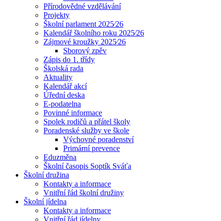
Přírodovědné vzdělávání
Projekty
Školní parlament 2025⁄26
Kalendář školního roku 2025⁄26
Zájmové kroužky 2025⁄26
Sborový zpěv
Zápis do 1. třídy
Školská rada
Aktuality
Kalendář akcí
Úřední deska
E-podatelna
Povinné informace
Spolek rodičů a přátel školy
Poradenské služby ve škole
Výchovné poradenství
Primární prevence
Eduzměna
Školní časopis Soptík Sváťa
Školní družina
Kontakty a informace
Vnitřní řád školní družiny
Školní jídelna
Kontakty a informace
Vnitřní řád jídelny