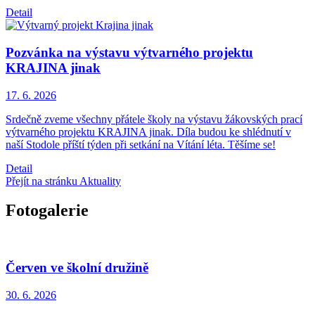
Detail
Pozvánka na výstavu výtvarného projektu
KRAJINA jinak
17. 6.
2026
Srdečně zveme všechny přátele školy na výstavu žákovských prací
výtvarného projektu KRAJINA jinak. Díla budou ke shlédnutí v
naší Stodole příští týden při setkání na Vítání léta. Těšíme se!
Detail
Přejít na stránku Aktuality
Fotogalerie
Červen ve školní družině
30. 6.
2026