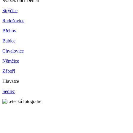
Svazek obcí Dehtář
Strýčice
Radošovice
Břehov
Babice
Chvalovice
Němčice
Záboří
Hlavatce
Sedlec