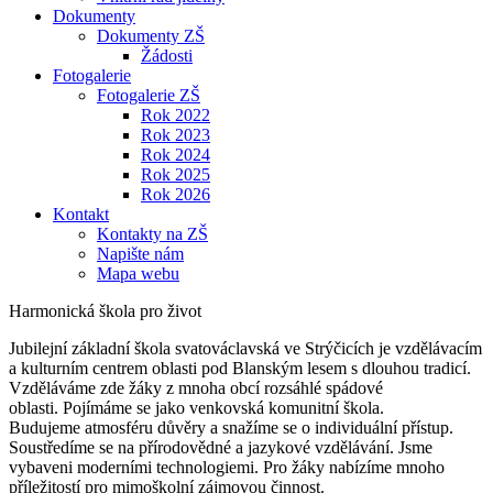
Dokumenty
Dokumenty ZŠ
Žádosti
Fotogalerie
Fotogalerie ZŠ
Rok 2022
Rok 2023
Rok 2024
Rok 2025
Rok 2026
Kontakt
Kontakty na ZŠ
Napište nám
Mapa webu
Harmonická škola pro život
Jubilejní základní škola svatováclavská ve Strýčicích je vzdělávacím
a kulturním centrem oblasti pod Blanským lesem s dlouhou tradicí.
Vzděláváme zde žáky z mnoha obcí rozsáhlé spádové
oblasti. Pojímáme se jako venkovská komunitní škola.
Budujeme atmosféru důvěry a snažíme se o individuální přístup.
Soustředíme se na přírodovědné a jazykové vzdělávání. Jsme
vybaveni moderními technologiemi. Pro žáky nabízíme mnoho
příležitostí pro mimoškolní zájmovou činnost.