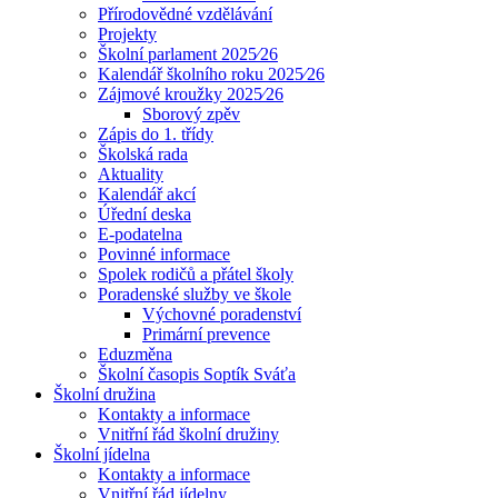
Přírodovědné vzdělávání
Projekty
Školní parlament 2025⁄26
Kalendář školního roku 2025⁄26
Zájmové kroužky 2025⁄26
Sborový zpěv
Zápis do 1. třídy
Školská rada
Aktuality
Kalendář akcí
Úřední deska
E-podatelna
Povinné informace
Spolek rodičů a přátel školy
Poradenské služby ve škole
Výchovné poradenství
Primární prevence
Eduzměna
Školní časopis Soptík Sváťa
Školní družina
Kontakty a informace
Vnitřní řád školní družiny
Školní jídelna
Kontakty a informace
Vnitřní řád jídelny