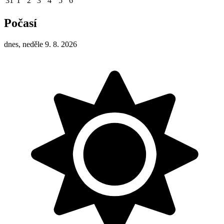
31
1
2
3
4
5
6
Počasí
dnes, neděle 9. 8. 2026