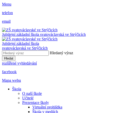
Menu
telefon
email
Jubilejní základní škola svatováclavská ve Strýčicích
Jubilejní základní škola
svatováclavská ve Strýčicích
Hledaný výraz
Hledat
rozšířené vyhledávání
facebook
Mapa webu
Škola
O naší škole
Učitelé
Prezentace školy
Virtuální prohlídka
Škola v mediích