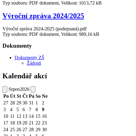
Typ souboru: PDF dokument, Velikost: 1013,72 kB
Výroční zpráva 2024/2025
Výroční zpráva 2024-2025 (podepsaná).pdf
Typ souboru: PDF dokument, Velikost: 989,16 kB
Dokumenty
Dokumenty ZŠ
Žádosti
Kalendář akcí
Srpen
2026
Po
Út
St
Čt
Pá
So
Ne
27
28
29
30
31
1
2
3
4
5
6
7
8
9
10
11
12
13
14
15
16
17
18
19
20
21
22
23
24
25
26
27
28
29
30