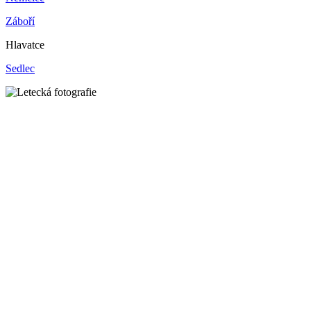
Záboří
Hlavatce
Sedlec