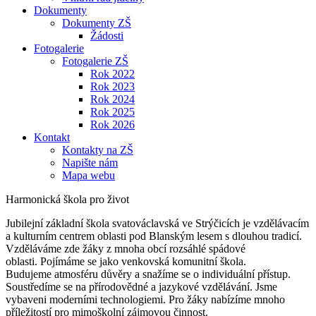
Dokumenty
Dokumenty ZŠ
Žádosti
Fotogalerie
Fotogalerie ZŠ
Rok 2022
Rok 2023
Rok 2024
Rok 2025
Rok 2026
Kontakt
Kontakty na ZŠ
Napište nám
Mapa webu
Harmonická škola pro život
Jubilejní základní škola svatováclavská ve Strýčicích je vzdělávacím
a kulturním centrem oblasti pod Blanským lesem s dlouhou tradicí.
Vzděláváme zde žáky z mnoha obcí rozsáhlé spádové
oblasti. Pojímáme se jako venkovská komunitní škola.
Budujeme atmosféru důvěry a snažíme se o individuální přístup.
Soustředíme se na přírodovědné a jazykové vzdělávání. Jsme
vybaveni moderními technologiemi. Pro žáky nabízíme mnoho
příležitostí pro mimoškolní zájmovou činnost.