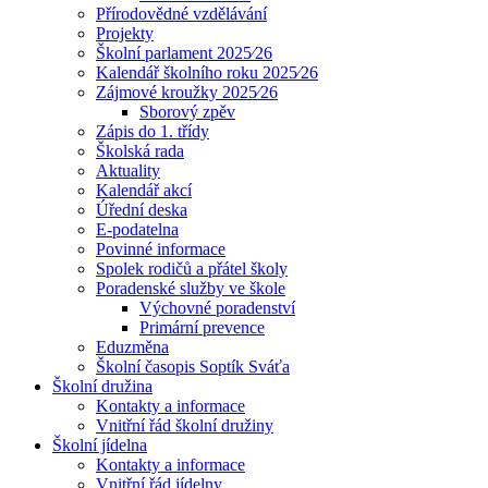
Přírodovědné vzdělávání
Projekty
Školní parlament 2025⁄26
Kalendář školního roku 2025⁄26
Zájmové kroužky 2025⁄26
Sborový zpěv
Zápis do 1. třídy
Školská rada
Aktuality
Kalendář akcí
Úřední deska
E-podatelna
Povinné informace
Spolek rodičů a přátel školy
Poradenské služby ve škole
Výchovné poradenství
Primární prevence
Eduzměna
Školní časopis Soptík Sváťa
Školní družina
Kontakty a informace
Vnitřní řád školní družiny
Školní jídelna
Kontakty a informace
Vnitřní řád jídelny