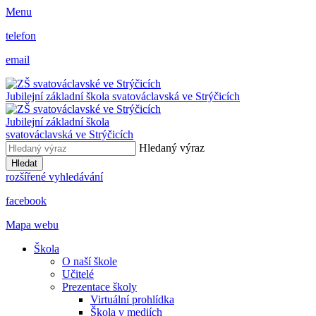
Menu
telefon
email
Jubilejní základní škola svatováclavská ve Strýčicích
Jubilejní základní škola
svatováclavská ve Strýčicích
Hledaný výraz
Hledat
rozšířené vyhledávání
facebook
Mapa webu
Škola
O naší škole
Učitelé
Prezentace školy
Virtuální prohlídka
Škola v mediích