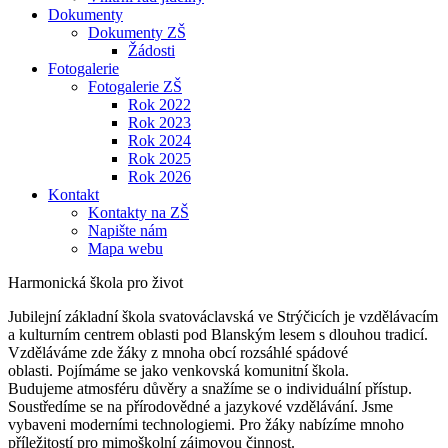
Dokumenty
Dokumenty ZŠ
Žádosti
Fotogalerie
Fotogalerie ZŠ
Rok 2022
Rok 2023
Rok 2024
Rok 2025
Rok 2026
Kontakt
Kontakty na ZŠ
Napište nám
Mapa webu
Harmonická škola pro život
Jubilejní základní škola svatováclavská ve Strýčicích je vzdělávacím
a kulturním centrem oblasti pod Blanským lesem s dlouhou tradicí.
Vzděláváme zde žáky z mnoha obcí rozsáhlé spádové
oblasti. Pojímáme se jako venkovská komunitní škola.
Budujeme atmosféru důvěry a snažíme se o individuální přístup.
Soustředíme se na přírodovědné a jazykové vzdělávání. Jsme
vybaveni moderními technologiemi. Pro žáky nabízíme mnoho
příležitostí pro mimoškolní zájmovou činnost.