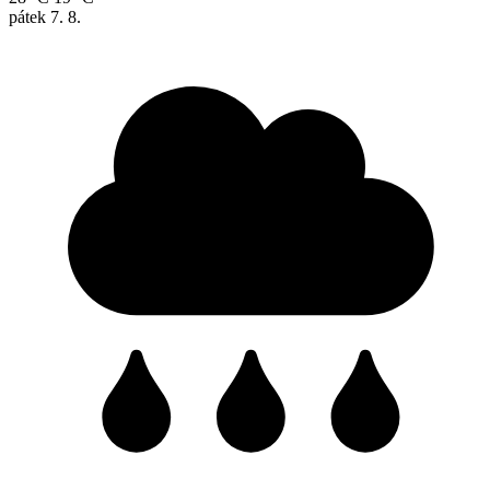
pátek
7. 8.