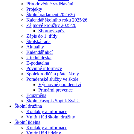
Přírodovědné vzdělávání
Projekty
Školní parlament 2025⁄26
Kalendář školního roku 2025⁄26
Zájmové kroužky 2025⁄26
Sborový zpěv
Zápis do 1. třídy
Školská rada
Aktuality
Kalendář akcí
Úřední deska
E-podatelna
Povinné informace
Spolek rodičů a přátel školy
Poradenské služby ve škole
Výchovné poradenství
Primární prevence
Eduzměna
Školní časopis Soptík Sváťa
Školní družina
Kontakty a informace
Vnitřní řád školní družiny
Školní jídelna
Kontakty a informace
Vnitřní řád jídelny