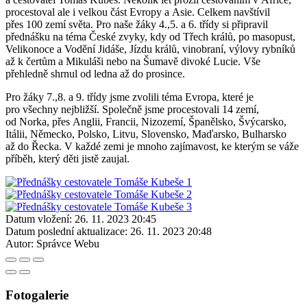
procestoval ale i velkou část Evropy a Asie. Celkem navštívil
přes 100 zemí světa. Pro naše žáky 4.,5. a 6. třídy si připravil
přednášku na téma České zvyky, kdy od Třech králů, po masopust,
Velikonoce a Vodění Jidáše, Jízdu králů, vinobraní, výlovy rybníků
až k čertům a Mikuláši nebo na Šumavě divoké Lucie. Vše
přehledně shrnul od ledna až do prosince.
Pro žáky 7.,8. a 9. třídy jsme zvolili téma Evropa, které je
pro všechny nejbližší. Společně jsme procestovali 14 zemí,
od Norka, přes Anglii, Francii, Nizozemí, Španělsko, Švýcarsko,
Itálii, Německo, Polsko, Litvu, Slovensko, Maďarsko, Bulharsko
až do Řecka. V každé zemi je mnoho zajímavost, ke kterým se váže
příběh, který děti jistě zaujal.
Datum vložení:
26. 11. 2023 20:45
Datum poslední aktualizace:
26. 11. 2023 20:48
Autor:
Správce Webu
Fotogalerie