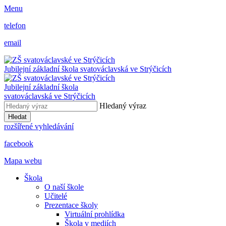
Menu
telefon
email
Jubilejní základní škola svatováclavská ve Strýčicích
Jubilejní základní škola
svatováclavská ve Strýčicích
Hledaný výraz
Hledat
rozšířené vyhledávání
facebook
Mapa webu
Škola
O naší škole
Učitelé
Prezentace školy
Virtuální prohlídka
Škola v mediích