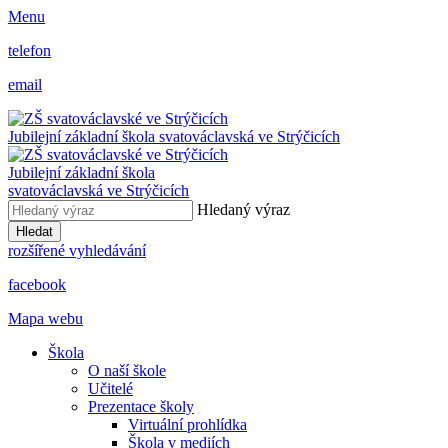
Menu
telefon
email
Jubilejní základní škola svatováclavská ve Strýčicích
Jubilejní základní škola
svatováclavská ve Strýčicích
Hledaný výraz
Hledat
rozšířené vyhledávání
facebook
Mapa webu
Škola
O naší škole
Učitelé
Prezentace školy
Virtuální prohlídka
Škola v mediích