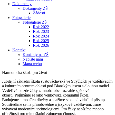
Dokumenty
Dokumenty ZŠ
Žádosti
Fotogalerie
Fotogalerie ZŠ
Rok 2022
Rok 2023
Rok 2024
Rok 2025
Rok 2026
Kontakt
Kontakty na ZŠ
Napište nám
Mapa webu
Harmonická škola pro život
Jubilejní základní škola svatováclavská ve Strýčicích je vzdělávacím
a kulturním centrem oblasti pod Blanským lesem s dlouhou tradicí.
Vzděláváme zde žáky z mnoha obcí rozsáhlé spádové
oblasti. Pojímáme se jako venkovská komunitní škola.
Budujeme atmosféru důvěry a snažíme se o individuální přístup.
Soustředíme se na přírodovědné a jazykové vzdělávání. Jsme
vybaveni moderními technologiemi. Pro žáky nabízíme mnoho
příležitostí pro mimoškolní zájmovou činnost.