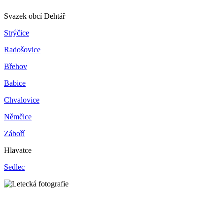
Svazek obcí Dehtář
Strýčice
Radošovice
Břehov
Babice
Chvalovice
Němčice
Záboří
Hlavatce
Sedlec