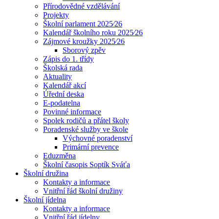
Přírodovědné vzdělávání
Projekty
Školní parlament 2025⁄26
Kalendář školního roku 2025⁄26
Zájmové kroužky 2025⁄26
Sborový zpěv
Zápis do 1. třídy
Školská rada
Aktuality
Kalendář akcí
Úřední deska
E-podatelna
Povinné informace
Spolek rodičů a přátel školy
Poradenské služby ve škole
Výchovné poradenství
Primární prevence
Eduzměna
Školní časopis Soptík Sváťa
Školní družina
Kontakty a informace
Vnitřní řád školní družiny
Školní jídelna
Kontakty a informace
Vnitřní řád jídelny