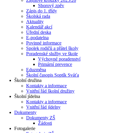
Zájmové kroužky 2025/26
Sborový zpěv
Zápis do 1. třídy
Školská rada
Aktuality
Kalendář akcí
Úřední deska
E-podatelna
Povinné informace
Spolek rodičů a přátel školy
Poradenské služby ve škole
Výchovné poradenství
Primární prevence
Eduzměna
Školní časopis Soptík Sváťa
Školní družina
Kontakty a informace
Vnitřní řád školní družiny
Školní jídelna
Kontakty a informace
Vnitřní řád jídelny
Dokumenty
Dokumenty ZŠ
Žádosti
Fotogalerie