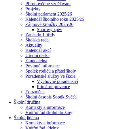
Přírodovědné vzdělávání
Projekty
Školní parlament 2025⁄26
Kalendář školního roku 2025⁄26
Zájmové kroužky 2025⁄26
Sborový zpěv
Zápis do 1. třídy
Školská rada
Aktuality
Kalendář akcí
Úřední deska
E-podatelna
Povinné informace
Spolek rodičů a přátel školy
Poradenské služby ve škole
Výchovné poradenství
Primární prevence
Eduzměna
Školní časopis Soptík Sváťa
Školní družina
Kontakty a informace
Vnitřní řád školní družiny
Školní jídelna
Kontakty a informace
Vnitřní řád jídelny