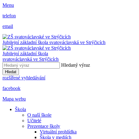
Menu
telefon
email
Jubilejní základní škola svatováclavská ve Strýčicích
Jubilejní základní škola
svatováclavská ve Strýčicích
Hledaný výraz
Hledat
rozšířené vyhledávání
facebook
Mapa webu
Škola
O naší škole
Učitelé
Prezentace školy
Virtuální prohlídka
Škola v mediích