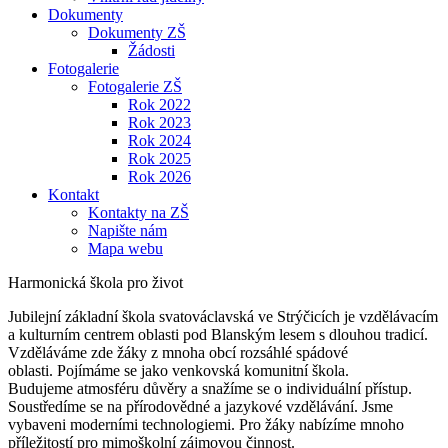
Dokumenty
Dokumenty ZŠ
Žádosti
Fotogalerie
Fotogalerie ZŠ
Rok 2022
Rok 2023
Rok 2024
Rok 2025
Rok 2026
Kontakt
Kontakty na ZŠ
Napište nám
Mapa webu
Harmonická škola pro život
Jubilejní základní škola svatováclavská ve Strýčicích je vzdělávacím
a kulturním centrem oblasti pod Blanským lesem s dlouhou tradicí.
Vzděláváme zde žáky z mnoha obcí rozsáhlé spádové
oblasti. Pojímáme se jako venkovská komunitní škola.
Budujeme atmosféru důvěry a snažíme se o individuální přístup.
Soustředíme se na přírodovědné a jazykové vzdělávání. Jsme
vybaveni moderními technologiemi. Pro žáky nabízíme mnoho
příležitostí pro mimoškolní zájmovou činnost.