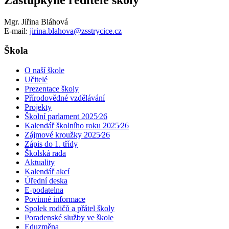
Mgr. Jiřina Bláhová
E-mail:
jirina.blahova@zsstrycice.cz
Škola
O naší škole
Učitelé
Prezentace školy
Přírodovědné vzdělávání
Projekty
Školní parlament 2025⁄26
Kalendář školního roku 2025⁄26
Zájmové kroužky 2025⁄26
Zápis do 1. třídy
Školská rada
Aktuality
Kalendář akcí
Úřední deska
E-podatelna
Povinné informace
Spolek rodičů a přátel školy
Poradenské služby ve škole
Eduzměna