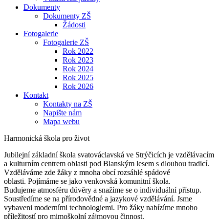
Dokumenty
Dokumenty ZŠ
Žádosti
Fotogalerie
Fotogalerie ZŠ
Rok 2022
Rok 2023
Rok 2024
Rok 2025
Rok 2026
Kontakt
Kontakty na ZŠ
Napište nám
Mapa webu
Harmonická škola pro život
Jubilejní základní škola svatováclavská ve Strýčicích je vzdělávacím
a kulturním centrem oblasti pod Blanským lesem s dlouhou tradicí.
Vzděláváme zde žáky z mnoha obcí rozsáhlé spádové
oblasti. Pojímáme se jako venkovská komunitní škola.
Budujeme atmosféru důvěry a snažíme se o individuální přístup.
Soustředíme se na přírodovědné a jazykové vzdělávání. Jsme
vybaveni moderními technologiemi. Pro žáky nabízíme mnoho
příležitostí pro mimoškolní zájmovou činnost.