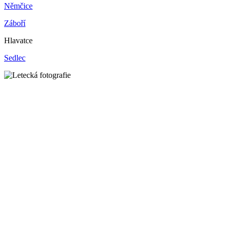
Němčice
Záboří
Hlavatce
Sedlec