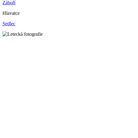
Záboří
Hlavatce
Sedlec