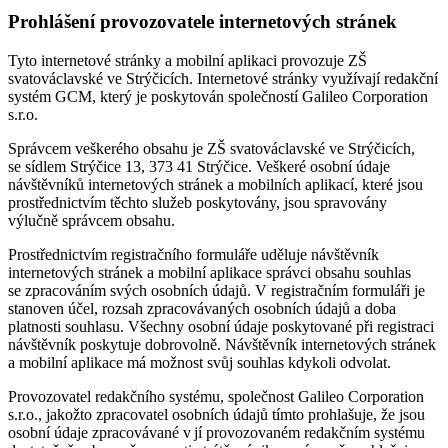
Prohlášení provozovatele internetových stránek
Tyto internetové stránky a mobilní aplikaci provozuje ZŠ
svatováclavské ve Strýčicích. Internetové stránky využívají redakční
systém GCM, který je poskytován společností Galileo Corporation
s.r.o.
Správcem veškerého obsahu je ZŠ svatováclavské ve Strýčicích,
se sídlem Strýčice 13, 373 41 Strýčice. Veškeré osobní údaje
návštěvníků internetových stránek a mobilních aplikací, které jsou
prostřednictvím těchto služeb poskytovány, jsou spravovány
výlučně správcem obsahu.
Prostřednictvím registračního formuláře uděluje návštěvník
internetových stránek a mobilní aplikace správci obsahu souhlas
se zpracováním svých osobních údajů. V registračním formuláři je
stanoven účel, rozsah zpracovávaných osobních údajů a doba
platnosti souhlasu. Všechny osobní údaje poskytované při registraci
návštěvník poskytuje dobrovolně. Návštěvník internetových stránek
a mobilní aplikace má možnost svůj souhlas kdykoli odvolat.
Provozovatel redakčního systému, společnost Galileo Corporation
s.r.o., jakožto zpracovatel osobních údajů tímto prohlašuje, že jsou
osobní údaje zpracovávané v jí provozovaném redakčním systému