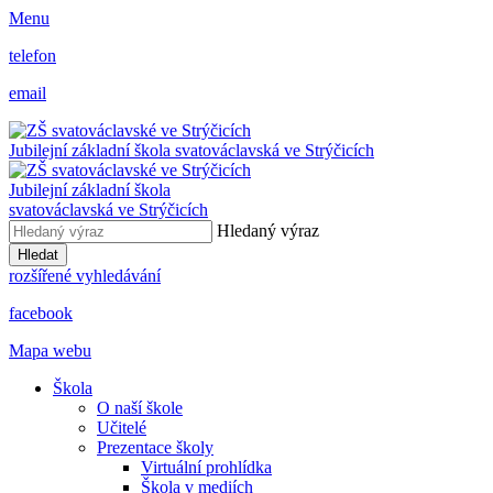
Menu
telefon
email
Jubilejní základní škola svatováclavská ve Strýčicích
Jubilejní základní škola
svatováclavská ve Strýčicích
Hledaný výraz
Hledat
rozšířené vyhledávání
facebook
Mapa webu
Škola
O naší škole
Učitelé
Prezentace školy
Virtuální prohlídka
Škola v mediích