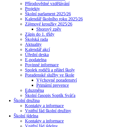
Přírodovědné vzdělávání
Projekty
Školní parlament 2025⁄26
Kalendář školního roku 2025⁄26
Zájmové kroužky 2025⁄26
Sborový zpěv
Zápis do 1. třídy
Školská rada
Aktuality
Kalendář akcí
Úřední deska
E-podatelna
Povinné informace
Spolek rodičů a přátel školy
Poradenské služby ve škole
Výchovné poradenství
Primární prevence
Eduzměna
Školní časopis Soptík Sváťa
Školní družina
Kontakty a informace
Vnitřní řád školní družiny
Školní jídelna
Kontakty a informace
Vnitřní řád jídelny