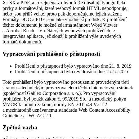
XLSX a PDF, a to zejména z důvodů, že obsahují typografické
prvky a formátování, které webový formát HTML nepodporuje,
nebo jsou příliš velké, proto pak doporučujeme jejich stažení.
Formáty DOC a PDF jsou také vhodnější pro tisk. K prohlížení
těchto dokumentů je možné zdarma stáhnout Word Viewer
a Acrobat Reader. V některých webových prohlížečích je
integrována aplikace, jež slouží k prohlížení výše uvedených
formátů dokumentů.
Vypracování prohlášení o přístupnosti
Prohlášení o přístupnosti bylo vypracováno dne 21. 8. 2019
Prohlášení o přístupnosti bylo revidováno dne 15. 5. 2025
Toto prohlášení bylo vypracováno posouzením provedeným třetí
stranou – technickým provozovatelem těchto internetových stránek
(společností Galileo Corporation s. r. o.). Pro vypracování
prohlášení byl použit zákon č. 99/2019 Sb., a metodický pokyn
MVČR k tomuto zákonu, normy EN 301 549 V2 1.2
a mezinárodně uznávanému standardu Web Content Accessibility
Guidelines – WCAG 2.1.
Zpětná vazba