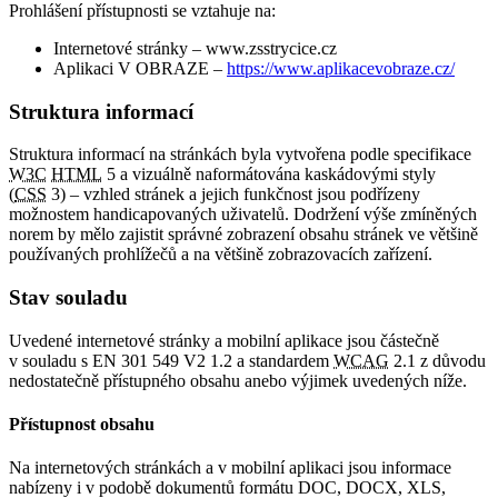
Prohlášení přístupnosti se vztahuje na:
Internetové stránky – www.zsstrycice.cz
Aplikaci V OBRAZE –
https://www.aplikacevobraze.cz/
Struktura informací
Struktura informací na stránkách byla vytvořena podle specifikace
W3C
HTML
5 a vizuálně naformátována kaskádovými styly
(
CSS
3) – vzhled stránek a jejich funkčnost jsou podřízeny
možnostem handicapovaných uživatelů. Dodržení výše zmíněných
norem by mělo zajistit správné zobrazení obsahu stránek ve většině
používaných prohlížečů a na většině zobrazovacích zařízení.
Stav souladu
Uvedené internetové stránky a mobilní aplikace jsou částečně
v souladu s EN 301 549 V2 1.2 a standardem
WCAG
2.1 z důvodu
nedostatečně přístupného obsahu anebo výjimek uvedených níže.
Přístupnost obsahu
Na internetových stránkách a v mobilní aplikaci jsou informace
nabízeny i v podobě dokumentů formátu DOC, DOCX, XLS,