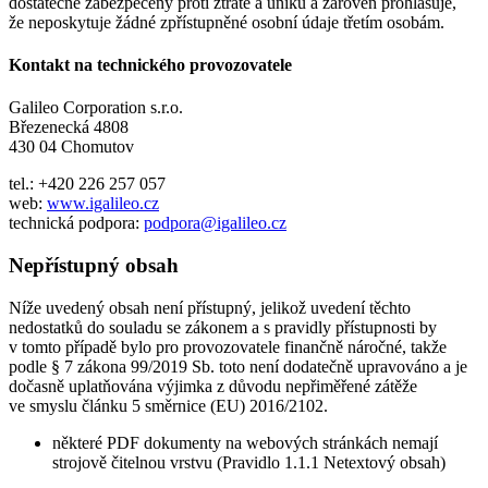
dostatečně zabezpečeny proti ztrátě a úniku a zároveň prohlašuje,
že neposkytuje žádné zpřístupněné osobní údaje třetím osobám.
Kontakt na technického provozovatele
Galileo Corporation s.r.o.
Březenecká 4808
430 04 Chomutov
tel.: +420 226 257 057
web:
www.igalileo.cz
technická podpora:
podpora@igalileo.cz
Nepřístupný obsah
Níže uvedený obsah není přístupný, jelikož uvedení těchto
nedostatků do souladu se zákonem a s pravidly přístupnosti by
v tomto případě bylo pro provozovatele finančně náročné, takže
podle § 7 zákona 99/2019 Sb. toto není dodatečně upravováno a je
dočasně uplatňována výjimka z důvodu nepřiměřené zátěže
ve smyslu článku 5 směrnice (EU) 2016/2102.
některé PDF dokumenty na webových stránkách nemají
strojově čitelnou vrstvu (Pravidlo 1.1.1 Netextový obsah)