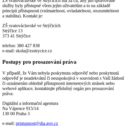
ZŠ svatováclavské ve Strýčicích má za cíl, aby jím spravované
služby byly přístupné všem jejím uživatelům a to na základě
principů přístupnosti (vnímatelnost, ovladatelnost, srozumitelnost
a stabilita). Kontakt je:
ZŠ svatováclavské ve Strýčicích
Strýčice 13
373 41 Strýčice
telefon: 380 427 838
e-mail: skola@zsstrycice.cz
Postupy pro prosazování práva
V případě, že Vám nebyla poskytnuta odpověď nebo poskytnutá
odpověď je neadekvátní či neuspokojivá v souvislosti s Vaší žádostí
či oznámením ohledně přístupnosti internetových stránek nebo
webové aplikace, kontaktujte příslušný orgán pro prosazování
práva:
Digitální a informační agentura
Na Vápence 915/14
130 00 Praha 3
e-mail:
pristupnost@dia.gov.cz