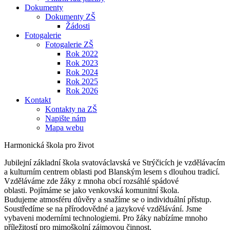
Dokumenty
Dokumenty ZŠ
Žádosti
Fotogalerie
Fotogalerie ZŠ
Rok 2022
Rok 2023
Rok 2024
Rok 2025
Rok 2026
Kontakt
Kontakty na ZŠ
Napište nám
Mapa webu
Harmonická škola pro život
Jubilejní základní škola svatováclavská ve Strýčicích je vzdělávacím
a kulturním centrem oblasti pod Blanským lesem s dlouhou tradicí.
Vzděláváme zde žáky z mnoha obcí rozsáhlé spádové
oblasti. Pojímáme se jako venkovská komunitní škola.
Budujeme atmosféru důvěry a snažíme se o individuální přístup.
Soustředíme se na přírodovědné a jazykové vzdělávání. Jsme
vybaveni moderními technologiemi. Pro žáky nabízíme mnoho
příležitostí pro mimoškolní zájmovou činnost.