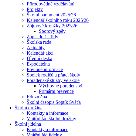
Přírodovědné vzdělávání
Projekty
Školní parlament 2025⁄26
Kalendář školního roku 2025⁄26
Zájmové kroužky 2025⁄26
Sborový zpěv
Zápis do 1. třídy
Školská rada
Aktuality
Kalendář akcí
Úřední deska
E-podatelna
Povinné informace
Spolek rodičů a přátel školy
Poradenské služby ve škole
Výchovné poradenství
Primární prevence
Eduzměna
Školní časopis Soptík Sváťa
Školní družina
Kontakty a informace
Vnitřní řád školní družiny
Školní jídelna
Kontakty a informace
Vnitřní řád jídelny