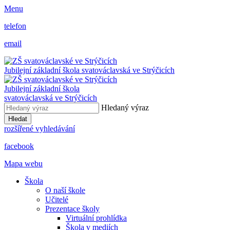
Menu
telefon
email
Jubilejní základní škola svatováclavská ve Strýčicích
Jubilejní základní škola
svatováclavská ve Strýčicích
Hledaný výraz
Hledat
rozšířené vyhledávání
facebook
Mapa webu
Škola
O naší škole
Učitelé
Prezentace školy
Virtuální prohlídka
Škola v mediích