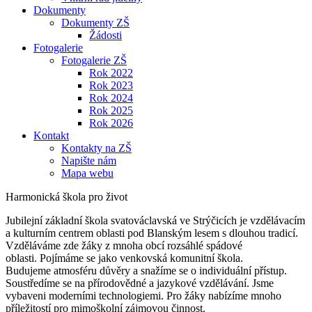
Dokumenty
Dokumenty ZŠ
Žádosti
Fotogalerie
Fotogalerie ZŠ
Rok 2022
Rok 2023
Rok 2024
Rok 2025
Rok 2026
Kontakt
Kontakty na ZŠ
Napište nám
Mapa webu
Harmonická škola pro život
Jubilejní základní škola svatováclavská ve Strýčicích je vzdělávacím
a kulturním centrem oblasti pod Blanským lesem s dlouhou tradicí.
Vzděláváme zde žáky z mnoha obcí rozsáhlé spádové
oblasti. Pojímáme se jako venkovská komunitní škola.
Budujeme atmosféru důvěry a snažíme se o individuální přístup.
Soustředíme se na přírodovědné a jazykové vzdělávání. Jsme
vybaveni moderními technologiemi. Pro žáky nabízíme mnoho
příležitostí pro mimoškolní zájmovou činnost.