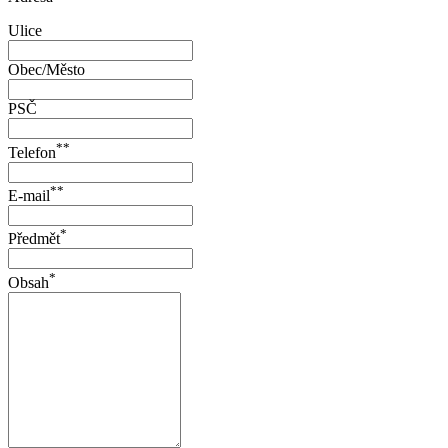
Ulice
Obec/Město
PSČ
**
Telefon
**
E-mail
*
Předmět
*
Obsah