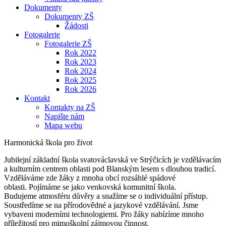
Dokumenty
Dokumenty ZŠ
Žádosti
Fotogalerie
Fotogalerie ZŠ
Rok 2022
Rok 2023
Rok 2024
Rok 2025
Rok 2026
Kontakt
Kontakty na ZŠ
Napište nám
Mapa webu
Harmonická škola pro život
Jubilejní základní škola svatováclavská ve Strýčicích je vzdělávacím
a kulturním centrem oblasti pod Blanským lesem s dlouhou tradicí.
Vzděláváme zde žáky z mnoha obcí rozsáhlé spádové
oblasti. Pojímáme se jako venkovská komunitní škola.
Budujeme atmosféru důvěry a snažíme se o individuální přístup.
Soustředíme se na přírodovědné a jazykové vzdělávání. Jsme
vybaveni moderními technologiemi. Pro žáky nabízíme mnoho
příležitostí pro mimoškolní zájmovou činnost.