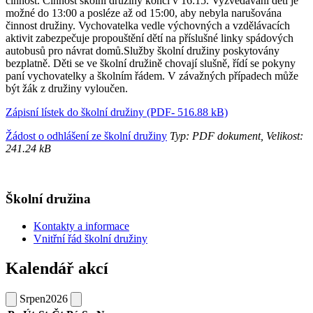
činnost. Činnost školní družiny končí v 16:15. Vyzvedávání dětí je
možné do 13:00 a posléze až od 15:00, aby nebyla narušována
činnost družiny. Vychovatelka vedle výchovných a vzdělávacích
aktivit zabezpečuje propouštění dětí na příslušné linky spádových
autobusů pro návrat domů.Služby školní družiny poskytovány
bezplatně. Děti se ve školní družině chovají slušně, řídí se pokyny
paní vychovatelky a školním řádem. V závažných případech může
být žák z družiny vyloučen.
Zápisní lístek do školní družiny (PDF- 516.88 kB)
Žádost o odhlášení ze školní družiny
Typ: PDF dokument, Velikost:
241.24 kB
Školní družina
Kontakty a informace
Vnitřní řád školní družiny
Kalendář akcí
Srpen
2026