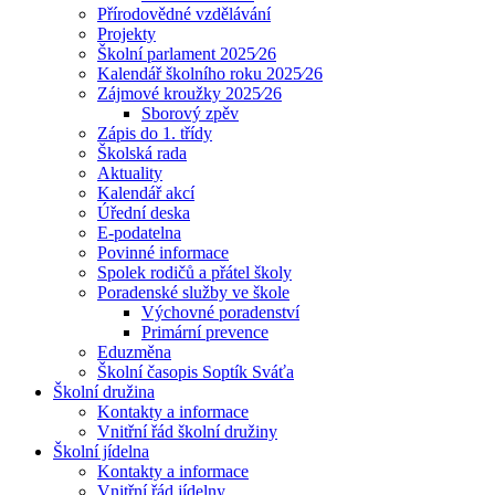
Přírodovědné vzdělávání
Projekty
Školní parlament 2025⁄26
Kalendář školního roku 2025⁄26
Zájmové kroužky 2025⁄26
Sborový zpěv
Zápis do 1. třídy
Školská rada
Aktuality
Kalendář akcí
Úřední deska
E-podatelna
Povinné informace
Spolek rodičů a přátel školy
Poradenské služby ve škole
Výchovné poradenství
Primární prevence
Eduzměna
Školní časopis Soptík Sváťa
Školní družina
Kontakty a informace
Vnitřní řád školní družiny
Školní jídelna
Kontakty a informace
Vnitřní řád jídelny