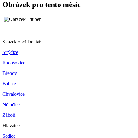
Obrázek pro tento měsíc
Svazek obcí Dehtář
Strýčice
Radošovice
Břehov
Babice
Chvalovice
Němčice
Záboří
Hlavatce
Sedlec