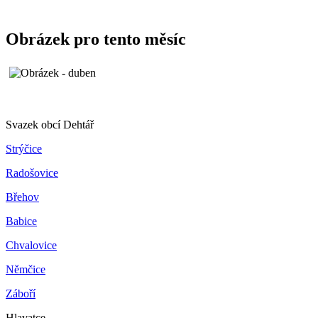
Obrázek pro tento měsíc
Svazek obcí Dehtář
Strýčice
Radošovice
Břehov
Babice
Chvalovice
Němčice
Záboří
Hlavatce