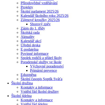
Přírodovědné vzdělávání
Projekty
Školní parlament 2025⁄26
Kalendář školního roku 2025⁄26
Zájmové kroužky 2025⁄26
Sborový zpěv
Zápis do 1. třídy
Školská rada
Aktuality
Kalendář akcí
Úřední deska
E-podatelna
Povinné informace
Spolek rodičů a přátel školy
Poradenské služby ve škole
Výchovné poradenství
Primární prevence
Eduzměna
Školní časopis Soptík Sváťa
Školní družina
Kontakty a informace
Vnitřní řád školní družiny
Školní jídelna
Kontakty a informace
Vnitřní řád jídelny