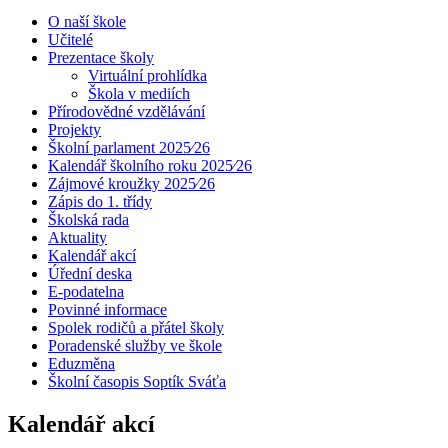
O naší škole
Učitelé
Prezentace školy
Virtuální prohlídka
Škola v mediích
Přírodovědné vzdělávání
Projekty
Školní parlament 2025⁄26
Kalendář školního roku 2025⁄26
Zájmové kroužky 2025⁄26
Zápis do 1. třídy
Školská rada
Aktuality
Kalendář akcí
Úřední deska
E-podatelna
Povinné informace
Spolek rodičů a přátel školy
Poradenské služby ve škole
Eduzměna
Školní časopis Soptík Sváťa
Kalendář akcí