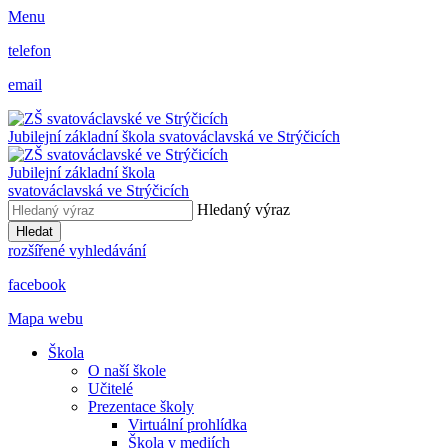
Menu
telefon
email
Jubilejní základní škola svatováclavská ve Strýčicích
Jubilejní základní škola
svatováclavská ve Strýčicích
Hledaný výraz
Hledat
rozšířené vyhledávání
facebook
Mapa webu
Škola
O naší škole
Učitelé
Prezentace školy
Virtuální prohlídka
Škola v mediích