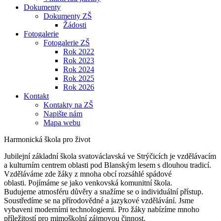
Dokumenty
Dokumenty ZŠ
Žádosti
Fotogalerie
Fotogalerie ZŠ
Rok 2022
Rok 2023
Rok 2024
Rok 2025
Rok 2026
Kontakt
Kontakty na ZŠ
Napište nám
Mapa webu
Harmonická škola pro život
Jubilejní základní škola svatováclavská ve Strýčicích je vzdělávacím
a kulturním centrem oblasti pod Blanským lesem s dlouhou tradicí.
Vzděláváme zde žáky z mnoha obcí rozsáhlé spádové
oblasti. Pojímáme se jako venkovská komunitní škola.
Budujeme atmosféru důvěry a snažíme se o individuální přístup.
Soustředíme se na přírodovědné a jazykové vzdělávání. Jsme
vybaveni moderními technologiemi. Pro žáky nabízíme mnoho
příležitostí pro mimoškolní zájmovou činnost.