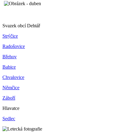
Svazek obcí Dehtář
Strýčice
Radošovice
Břehov
Babice
Chvalovice
Němčice
Záboří
Hlavatce
Sedlec