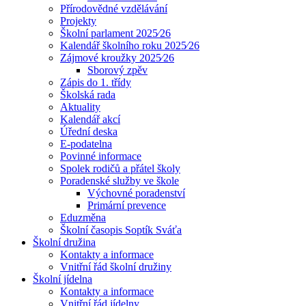
Přírodovědné vzdělávání
Projekty
Školní parlament 2025⁄26
Kalendář školního roku 2025⁄26
Zájmové kroužky 2025⁄26
Sborový zpěv
Zápis do 1. třídy
Školská rada
Aktuality
Kalendář akcí
Úřední deska
E-podatelna
Povinné informace
Spolek rodičů a přátel školy
Poradenské služby ve škole
Výchovné poradenství
Primární prevence
Eduzměna
Školní časopis Soptík Sváťa
Školní družina
Kontakty a informace
Vnitřní řád školní družiny
Školní jídelna
Kontakty a informace
Vnitřní řád jídelny