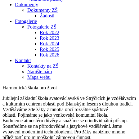
Dokumenty
Dokumenty ZŠ
Žádosti
Fotogalerie
Fotogalerie ZŠ
Rok 2022
Rok 2023
Rok 2024
Rok 2025
Rok 2026
Kontakt
Kontakty na ZŠ
Napište nám
Mapa webu
Harmonická škola pro život
Jubilejní základní škola svatováclavská ve Strýčicích je vzdělávacím
a kulturním centrem oblasti pod Blanským lesem s dlouhou tradicí.
Vzděláváme zde žáky z mnoha obcí rozsáhlé spádové
oblasti. Pojímáme se jako venkovská komunitní škola.
Budujeme atmosféru důvěry a snažíme se o individuální přístup.
Soustředíme se na přírodovědné a jazykové vzdělávání. Jsme
vybaveni moderními technologiemi. Pro žáky nabízíme mnoho
příležitostí pro mimoškolní zájmovou činnost.