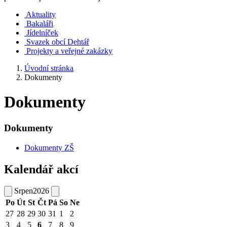
Aktuality
Bakaláři
Jídelníček
Svazek obcí Dehtář
Projekty a veřejné zakázky
Úvodní stránka
Dokumenty
Dokumenty
Dokumenty
Dokumenty ZŠ
Kalendář akcí
Srpen
2026
Po
Út
St
Čt
Pá
So
Ne
27
28
29
30
31
1
2
3
4
5
6
7
8
9