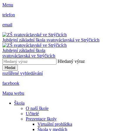
Menu
telefon
email
Jubilejní základní škola svatováclavská ve Strýčicích
Jubilejní základní škola
svatováclavská ve Strýčicích
Hledaný výraz
Hledat
rozšířené vyhledávání
facebook
Mapa webu
Škola
O naší škole
Učitelé
Prezentace školy
Virtuální prohlídka
Škola v mediích