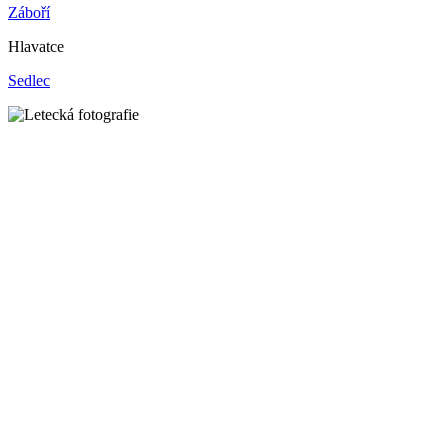
Záboří
Hlavatce
Sedlec