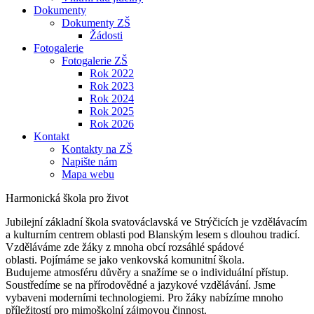
Dokumenty
Dokumenty ZŠ
Žádosti
Fotogalerie
Fotogalerie ZŠ
Rok 2022
Rok 2023
Rok 2024
Rok 2025
Rok 2026
Kontakt
Kontakty na ZŠ
Napište nám
Mapa webu
Harmonická škola pro život
Jubilejní základní škola svatováclavská ve Strýčicích je vzdělávacím
a kulturním centrem oblasti pod Blanským lesem s dlouhou tradicí.
Vzděláváme zde žáky z mnoha obcí rozsáhlé spádové
oblasti. Pojímáme se jako venkovská komunitní škola.
Budujeme atmosféru důvěry a snažíme se o individuální přístup.
Soustředíme se na přírodovědné a jazykové vzdělávání. Jsme
vybaveni moderními technologiemi. Pro žáky nabízíme mnoho
příležitostí pro mimoškolní zájmovou činnost.