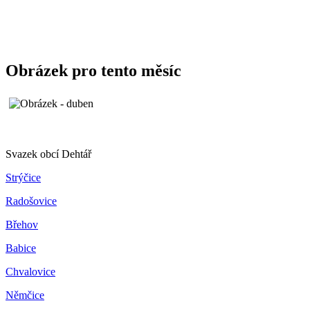
Obrázek pro tento měsíc
Svazek obcí Dehtář
Strýčice
Radošovice
Břehov
Babice
Chvalovice
Němčice