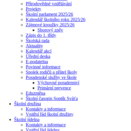
Přírodovědné vzdělávání
Projekty
Školní parlament 2025⁄26
Kalendář školního roku 2025⁄26
Zájmové kroužky 2025⁄26
Sborový zpěv
Zápis do 1. třídy
Školská rada
Aktuality
Kalendář akcí
Úřední deska
E-podatelna
Povinné informace
Spolek rodičů a přátel školy
Poradenské služby ve škole
Výchovné poradenství
Primární prevence
Eduzměna
Školní časopis Soptík Sváťa
Školní družina
Kontakty a informace
Vnitřní řád školní družiny
Školní jídelna
Kontakty a informace
Vnitřní řád jídelny