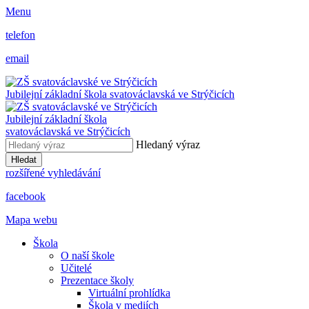
Menu
telefon
email
Jubilejní základní škola svatováclavská ve Strýčicích
Jubilejní základní škola
svatováclavská ve Strýčicích
Hledaný výraz
Hledat
rozšířené vyhledávání
facebook
Mapa webu
Škola
O naší škole
Učitelé
Prezentace školy
Virtuální prohlídka
Škola v mediích