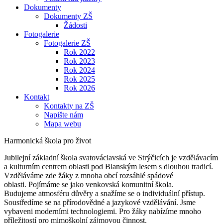
Dokumenty
Dokumenty ZŠ
Žádosti
Fotogalerie
Fotogalerie ZŠ
Rok 2022
Rok 2023
Rok 2024
Rok 2025
Rok 2026
Kontakt
Kontakty na ZŠ
Napište nám
Mapa webu
Harmonická škola pro život
Jubilejní základní škola svatováclavská ve Strýčicích je vzdělávacím
a kulturním centrem oblasti pod Blanským lesem s dlouhou tradicí.
Vzděláváme zde žáky z mnoha obcí rozsáhlé spádové
oblasti. Pojímáme se jako venkovská komunitní škola.
Budujeme atmosféru důvěry a snažíme se o individuální přístup.
Soustředíme se na přírodovědné a jazykové vzdělávání. Jsme
vybaveni moderními technologiemi. Pro žáky nabízíme mnoho
příležitostí pro mimoškolní zájmovou činnost.