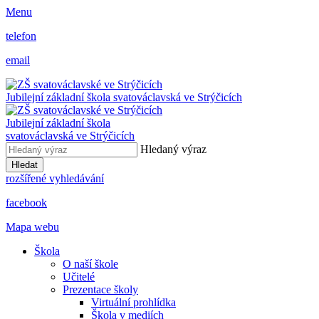
Menu
telefon
email
Jubilejní základní škola svatováclavská ve Strýčicích
Jubilejní základní škola
svatováclavská ve Strýčicích
Hledaný výraz
Hledat
rozšířené vyhledávání
facebook
Mapa webu
Škola
O naší škole
Učitelé
Prezentace školy
Virtuální prohlídka
Škola v mediích