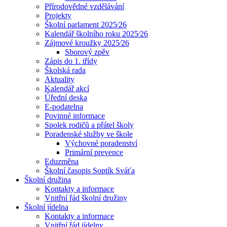
Přírodovědné vzdělávání
Projekty
Školní parlament 2025⁄26
Kalendář školního roku 2025⁄26
Zájmové kroužky 2025⁄26
Sborový zpěv
Zápis do 1. třídy
Školská rada
Aktuality
Kalendář akcí
Úřední deska
E-podatelna
Povinné informace
Spolek rodičů a přátel školy
Poradenské služby ve škole
Výchovné poradenství
Primární prevence
Eduzměna
Školní časopis Soptík Sváťa
Školní družina
Kontakty a informace
Vnitřní řád školní družiny
Školní jídelna
Kontakty a informace
Vnitřní řád jídelny