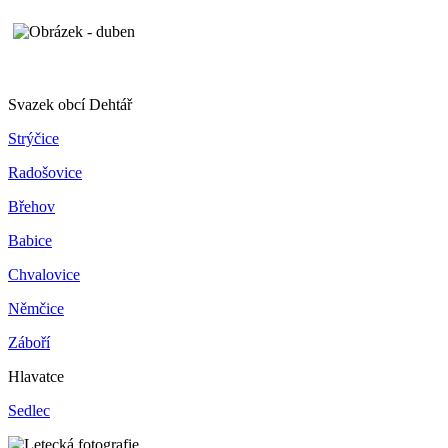
Svazek obcí Dehtář
Strýčice
Radošovice
Břehov
Babice
Chvalovice
Němčice
Záboří
Hlavatce
Sedlec