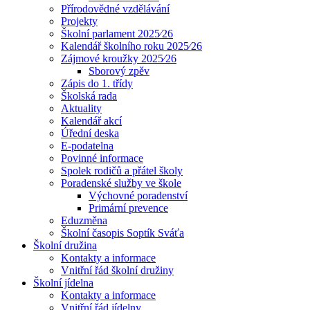
Přírodovědné vzdělávání
Projekty
Školní parlament 2025⁄26
Kalendář školního roku 2025⁄26
Zájmové kroužky 2025⁄26
Sborový zpěv
Zápis do 1. třídy
Školská rada
Aktuality
Kalendář akcí
Úřední deska
E-podatelna
Povinné informace
Spolek rodičů a přátel školy
Poradenské služby ve škole
Výchovné poradenství
Primární prevence
Eduzměna
Školní časopis Soptík Sváťa
Školní družina
Kontakty a informace
Vnitřní řád školní družiny
Školní jídelna
Kontakty a informace
Vnitřní řád jídelny