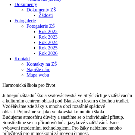
Dokumenty
Dokumenty ZŠ
Žádosti
Fotogalerie
Fotogalerie ZŠ
Rok 2022
Rok 2023
Rok 2024
Rok 2025
Rok 2026
Kontakt
Kontakty na ZŠ
Napište nám
Mapa webu
Harmonická škola pro život
Jubilejní základní škola svatováclavská ve Strýčicích je vzdělávacím
a kulturním centrem oblasti pod Blanským lesem s dlouhou tradicí.
Vzděláváme zde žáky z mnoha obcí rozsáhlé spádové
oblasti. Pojímáme se jako venkovská komunitní škola.
Budujeme atmosféru důvěry a snažíme se o individuální přístup.
Soustředíme se na přírodovědné a jazykové vzdělávání. Jsme
vybaveni moderními technologiemi. Pro žáky nabízíme mnoho
příležitostí pro mimoškolní zájmovou činnost.