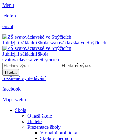
Menu
telefon
email
Jubilejní základní škola svatováclavská ve Strýčicích
Jubilejní základní škola
svatováclavská ve Strýčicích
Hledaný výraz
Hledat
rozšířené vyhledávání
facebook
Mapa webu
Škola
O naší škole
Učitelé
Prezentace školy
Virtuální prohlídka
Škola v mediích