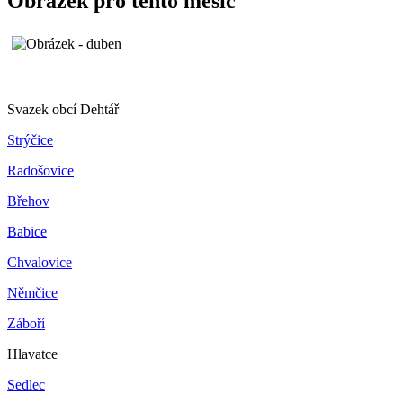
Obrázek pro tento měsíc
Svazek obcí Dehtář
Strýčice
Radošovice
Břehov
Babice
Chvalovice
Němčice
Záboří
Hlavatce
Sedlec