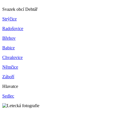
Svazek obcí Dehtář
Strýčice
Radošovice
Břehov
Babice
Chvalovice
Němčice
Záboří
Hlavatce
Sedlec