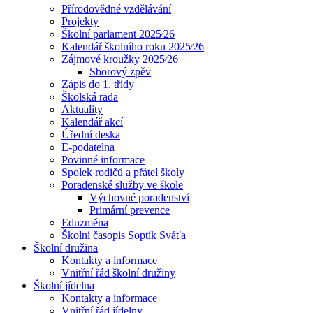
Přírodovědné vzdělávání
Projekty
Školní parlament 2025⁄26
Kalendář školního roku 2025⁄26
Zájmové kroužky 2025⁄26
Sborový zpěv
Zápis do 1. třídy
Školská rada
Aktuality
Kalendář akcí
Úřední deska
E-podatelna
Povinné informace
Spolek rodičů a přátel školy
Poradenské služby ve škole
Výchovné poradenství
Primární prevence
Eduzměna
Školní časopis Soptík Sváťa
Školní družina
Kontakty a informace
Vnitřní řád školní družiny
Školní jídelna
Kontakty a informace
Vnitřní řád jídelny