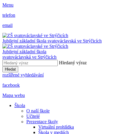
Menu
telefon
email
Jubilejní základní škola svatováclavská ve Strýčicích
Jubilejní základní škola
svatováclavská ve Strýčicích
Hledaný výraz
Hledat
rozšířené vyhledávání
facebook
Mapa webu
Škola
O naší škole
Učitelé
Prezentace školy
Virtuální prohlídka
Škola v mediích