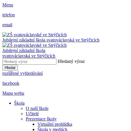
Menu
telefon
email
Jubilejní základní škola svatováclavská ve Strýčicích
Jubilejní základní škola
svatováclavská ve Strýčicích
Hledaný výraz
Hledat
rozšířené vyhledávání
facebook
Mapa webu
Škola
O naší škole
Učitelé
Prezentace školy
Virtuální prohlídka
Škola v mediích