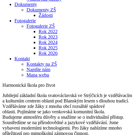
Dokumenty
Dokumenty ZŠ
Žádosti
Fotogalerie
Fotogalerie ZŠ
Rok 2022
Rok 2023
Rok 2024
Rok 2025
Rok 2026
Kontakt
Kontakty na ZŠ
Napište nám
Mapa webu
Harmonická škola pro život
Jubilejní základní škola svatováclavská ve Strýčicích je vzdělávacím
a kulturním centrem oblasti pod Blanským lesem s dlouhou tradicí.
Vzděláváme zde žáky z mnoha obcí rozsáhlé spádové
oblasti. Pojímáme se jako venkovská komunitní škola.
Budujeme atmosféru důvěry a snažíme se o individuální přístup.
Soustředíme se na přírodovědné a jazykové vzdělávání. Jsme
vybaveni moderními technologiemi. Pro žáky nabízíme mnoho
příležitostí pro mimoškolní zájmovou činnost.