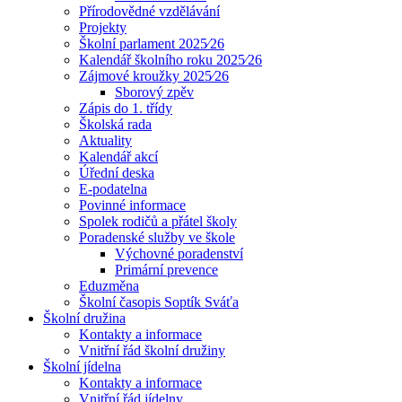
Přírodovědné vzdělávání
Projekty
Školní parlament 2025⁄26
Kalendář školního roku 2025⁄26
Zájmové kroužky 2025⁄26
Sborový zpěv
Zápis do 1. třídy
Školská rada
Aktuality
Kalendář akcí
Úřední deska
E-podatelna
Povinné informace
Spolek rodičů a přátel školy
Poradenské služby ve škole
Výchovné poradenství
Primární prevence
Eduzměna
Školní časopis Soptík Sváťa
Školní družina
Kontakty a informace
Vnitřní řád školní družiny
Školní jídelna
Kontakty a informace
Vnitřní řád jídelny