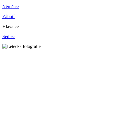
Němčice
Záboří
Hlavatce
Sedlec