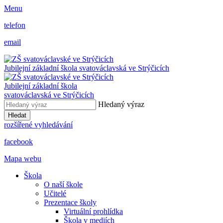
Menu
telefon
email
Jubilejní základní škola svatováclavská ve Strýčicích
Jubilejní základní škola
svatováclavská ve Strýčicích
Hledaný výraz
Hledat
rozšířené vyhledávání
facebook
Mapa webu
Škola
O naší škole
Učitelé
Prezentace školy
Virtuální prohlídka
Škola v mediích