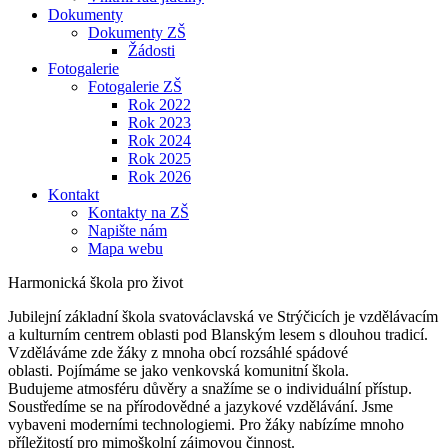
Dokumenty
Dokumenty ZŠ
Žádosti
Fotogalerie
Fotogalerie ZŠ
Rok 2022
Rok 2023
Rok 2024
Rok 2025
Rok 2026
Kontakt
Kontakty na ZŠ
Napište nám
Mapa webu
Harmonická škola pro život
Jubilejní základní škola svatováclavská ve Strýčicích je vzdělávacím
a kulturním centrem oblasti pod Blanským lesem s dlouhou tradicí.
Vzděláváme zde žáky z mnoha obcí rozsáhlé spádové
oblasti. Pojímáme se jako venkovská komunitní škola.
Budujeme atmosféru důvěry a snažíme se o individuální přístup.
Soustředíme se na přírodovědné a jazykové vzdělávání. Jsme
vybaveni moderními technologiemi. Pro žáky nabízíme mnoho
příležitostí pro mimoškolní zájmovou činnost.