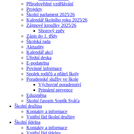
Přírodovědné vzdělávání
Projekty
Školní parlament 2025⁄26
Kalendář školního roku 2025⁄26
Zájmové kroužky 2025⁄26
Sborový zpěv
Zápis do 1. třídy
Školská rada
Aktuality
Kalendář akcí
Úřední deska
E-podatelna
Povinné informace
Spolek rodičů a přátel školy
Poradenské služby ve škole
Výchovné poradenství
Primární prevence
Eduzměna
Školní časopis Soptík Sváťa
Školní družina
Kontakty a informace
Vnitřní řád školní družiny
Školní jídelna
Kontakty a informace
Vnitřní řád jídelny