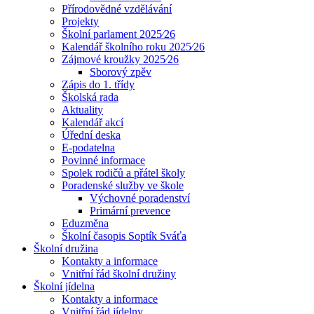
Přírodovědné vzdělávání
Projekty
Školní parlament 2025⁄26
Kalendář školního roku 2025⁄26
Zájmové kroužky 2025⁄26
Sborový zpěv
Zápis do 1. třídy
Školská rada
Aktuality
Kalendář akcí
Úřední deska
E-podatelna
Povinné informace
Spolek rodičů a přátel školy
Poradenské služby ve škole
Výchovné poradenství
Primární prevence
Eduzměna
Školní časopis Soptík Sváťa
Školní družina
Kontakty a informace
Vnitřní řád školní družiny
Školní jídelna
Kontakty a informace
Vnitřní řád jídelny