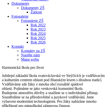
Dokumenty
Dokumenty ZŠ
Žádosti
Fotogalerie
Fotogalerie ZŠ
Rok 2022
Rok 2023
Rok 2024
Rok 2025
Rok 2026
Kontakt
Kontakty na ZŠ
Napište nám
Mapa webu
Harmonická škola pro život
Jubilejní základní škola svatováclavská ve Strýčicích je vzdělávacím
a kulturním centrem oblasti pod Blanským lesem s dlouhou tradicí.
Vzděláváme zde žáky z mnoha obcí rozsáhlé spádové
oblasti. Pojímáme se jako venkovská komunitní škola.
Budujeme atmosféru důvěry a snažíme se o individuální přístup.
Soustředíme se na přírodovědné a jazykové vzdělávání. Jsme
vybaveni moderními technologiemi. Pro žáky nabízíme mnoho
příležitostí pro mimoškolní zájmovou činnost.