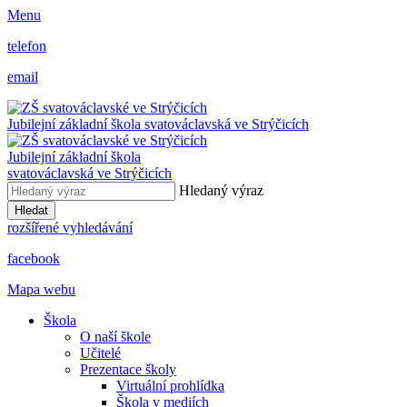
Menu
telefon
email
Jubilejní základní škola svatováclavská ve Strýčicích
Jubilejní základní škola
svatováclavská ve Strýčicích
Hledaný výraz
Hledat
rozšířené vyhledávání
facebook
Mapa webu
Škola
O naší škole
Učitelé
Prezentace školy
Virtuální prohlídka
Škola v mediích