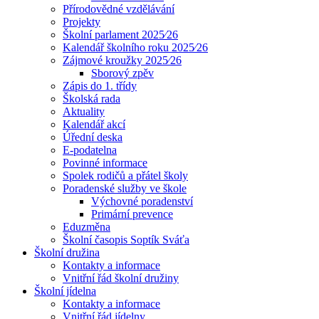
Přírodovědné vzdělávání
Projekty
Školní parlament 2025⁄26
Kalendář školního roku 2025⁄26
Zájmové kroužky 2025⁄26
Sborový zpěv
Zápis do 1. třídy
Školská rada
Aktuality
Kalendář akcí
Úřední deska
E-podatelna
Povinné informace
Spolek rodičů a přátel školy
Poradenské služby ve škole
Výchovné poradenství
Primární prevence
Eduzměna
Školní časopis Soptík Sváťa
Školní družina
Kontakty a informace
Vnitřní řád školní družiny
Školní jídelna
Kontakty a informace
Vnitřní řád jídelny