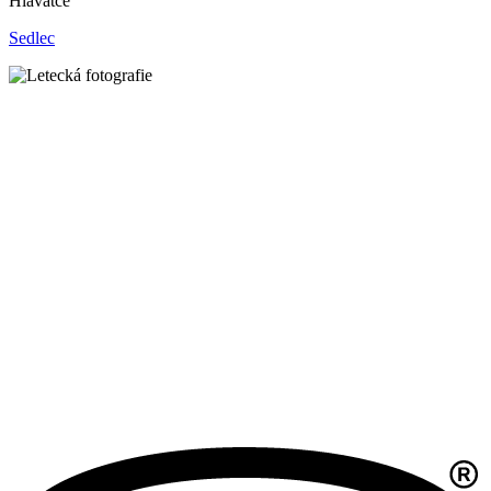
Hlavatce
Sedlec