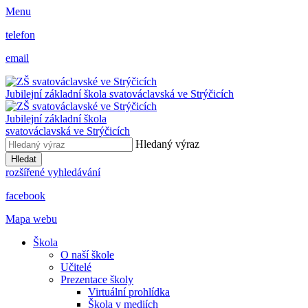
Menu
telefon
email
Jubilejní základní škola svatováclavská ve Strýčicích
Jubilejní základní škola
svatováclavská ve Strýčicích
Hledaný výraz
Hledat
rozšířené vyhledávání
facebook
Mapa webu
Škola
O naší škole
Učitelé
Prezentace školy
Virtuální prohlídka
Škola v mediích