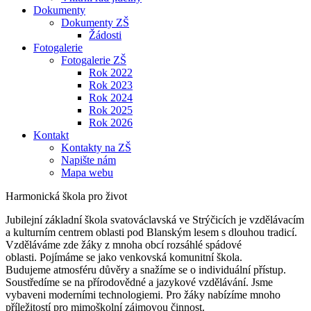
Dokumenty
Dokumenty ZŠ
Žádosti
Fotogalerie
Fotogalerie ZŠ
Rok 2022
Rok 2023
Rok 2024
Rok 2025
Rok 2026
Kontakt
Kontakty na ZŠ
Napište nám
Mapa webu
Harmonická škola pro život
Jubilejní základní škola svatováclavská ve Strýčicích je vzdělávacím
a kulturním centrem oblasti pod Blanským lesem s dlouhou tradicí.
Vzděláváme zde žáky z mnoha obcí rozsáhlé spádové
oblasti. Pojímáme se jako venkovská komunitní škola.
Budujeme atmosféru důvěry a snažíme se o individuální přístup.
Soustředíme se na přírodovědné a jazykové vzdělávání. Jsme
vybaveni moderními technologiemi. Pro žáky nabízíme mnoho
příležitostí pro mimoškolní zájmovou činnost.