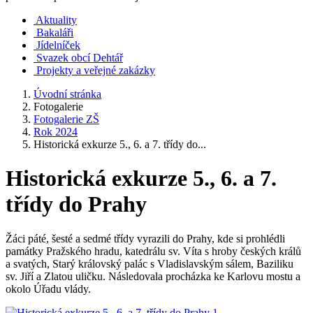
Aktuality
Bakaláři
Jídelníček
Svazek obcí Dehtář
Projekty a veřejné zakázky
Úvodní stránka
Fotogalerie
Fotogalerie ZŠ
Rok 2024
Historická exkurze 5., 6. a 7. třídy do...
Historická exkurze 5., 6. a 7.
třídy do Prahy
Žáci páté, šesté a sedmé třídy vyrazili do Prahy, kde si prohlédli
památky Pražského hradu, katedrálu sv. Víta s hroby českých králů
a svatých, Starý královský palác s Vladislavským sálem, Baziliku
sv. Jiří a Zlatou uličku. Následovala procházka ke Karlovu mostu a
okolo Úřadu vlády.