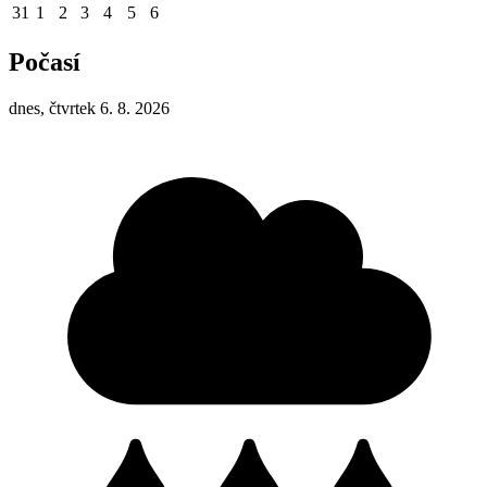
31
1
2
3
4
5
6
Počasí
dnes, čtvrtek 6. 8. 2026