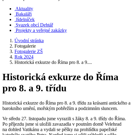
Aktuality
Bakaláři
Jídelníček
Svazek obcí Dehtář
Projekty a veřejné zakázky
Úvodní stránka
Fotogalerie
Fotogalerie ZŠ
Rok 2024
Historická exkurze do Říma pro 8. a 9....
Historická exkurze do Říma
pro 8. a 9. třídu
Historická exkurze do Říma pro 8. a 9. třídu za krásami antického a
barokního umění, mořským pobřežím a podzimním sluncem.
Ve středu 27. listopadu jsme vyrazili s žáky 8. a 9. třídy do Říma.
Po příjezdu jsme si uložili zavazadla v poutním domě Velehrad
na dohled Vatikánu a vydali se pěšky na prohlídku papežské
katedrály svatého Petra. Napřed jsme si užili výhledů z věže