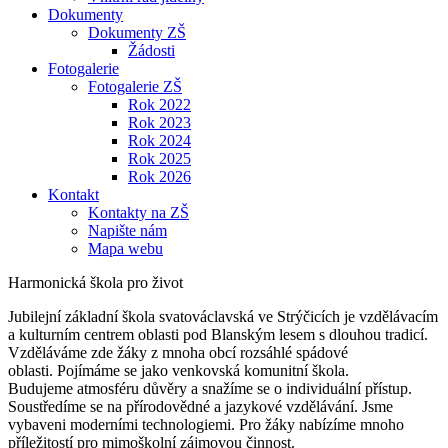
Dokumenty
Dokumenty ZŠ
Žádosti
Fotogalerie
Fotogalerie ZŠ
Rok 2022
Rok 2023
Rok 2024
Rok 2025
Rok 2026
Kontakt
Kontakty na ZŠ
Napište nám
Mapa webu
Harmonická škola pro život
Jubilejní základní škola svatováclavská ve Strýčicích je vzdělávacím
a kulturním centrem oblasti pod Blanským lesem s dlouhou tradicí.
Vzděláváme zde žáky z mnoha obcí rozsáhlé spádové
oblasti. Pojímáme se jako venkovská komunitní škola.
Budujeme atmosféru důvěry a snažíme se o individuální přístup.
Soustředíme se na přírodovědné a jazykové vzdělávání. Jsme
vybaveni moderními technologiemi. Pro žáky nabízíme mnoho
příležitostí pro mimoškolní zájmovou činnost.