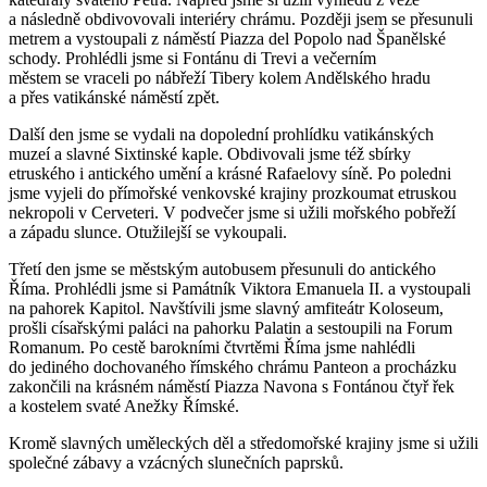
a následně obdivovovali interiéry chrámu. Později jsem se přesunuli
metrem a vystoupali z náměstí Piazza del Popolo nad Španělské
schody. Prohlédli jsme si Fontánu di Trevi a večerním
městem se vraceli po nábřeží Tibery kolem Andělského hradu
a přes vatikánské náměstí zpět.
Další den jsme se vydali na dopolední prohlídku vatikánských
muzeí a slavné Sixtinské kaple. Obdivovali jsme též sbírky
etruského i antického umění a krásné Rafaelovy síně. Po poledni
jsme vyjeli do přímořské venkovské krajiny prozkoumat etruskou
nekropoli v Cerveteri. V podvečer jsme si užili mořského pobřeží
a západu slunce. Otužilejší se vykoupali.
Třetí den jsme se městským autobusem přesunuli do antického
Říma. Prohlédli jsme si Památník Viktora Emanuela II. a vystoupali
na pahorek Kapitol. Navštívili jsme slavný amfiteátr Koloseum,
prošli císařskými paláci na pahorku Palatin a sestoupili na Forum
Romanum. Po cestě barokními čtvrtěmi Říma jsme nahlédli
do jediného dochovaného římského chrámu Panteon a procházku
zakončili na krásném náměstí Piazza Navona s Fontánou čtyř řek
a kostelem svaté Anežky Římské.
Kromě slavných uměleckých děl a středomořské krajiny jsme si užili
společné zábavy a vzácných slunečních paprsků.