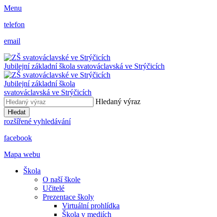
Menu
telefon
email
Jubilejní základní škola svatováclavská ve Strýčicích
Jubilejní základní škola
svatováclavská ve Strýčicích
Hledaný výraz
Hledat
rozšířené vyhledávání
facebook
Mapa webu
Škola
O naší škole
Učitelé
Prezentace školy
Virtuální prohlídka
Škola v mediích