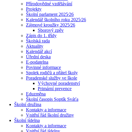
Přírodovědné vzdělávání
Projekty
Školní parlament 2025⁄26
Kalendář školního roku 2025⁄26
Zájmové kroužky 2025⁄26
Sborový zpěv
Zápis do 1. třídy
Školská rada
Aktuality
Kalendář akcí
Úřední deska
E-podatelna
Povinné informace
Spolek rodičů a přátel školy
Poradenské služby ve škole
Výchovné poradenství
Primární prevence
Eduzměna
Školní časopis Soptík Sváťa
Školní družina
Kontakty a informace
Vnitřní řád školní družiny
Školní jídelna
Kontakty a informace
Vnitřní řád jídelny