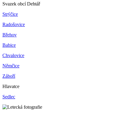
Svazek obcí Dehtář
Strýčice
Radošovice
Břehov
Babice
Chvalovice
Němčice
Záboří
Hlavatce
Sedlec