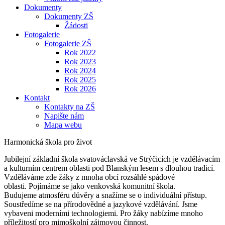
Dokumenty
Dokumenty ZŠ
Žádosti
Fotogalerie
Fotogalerie ZŠ
Rok 2022
Rok 2023
Rok 2024
Rok 2025
Rok 2026
Kontakt
Kontakty na ZŠ
Napište nám
Mapa webu
Harmonická škola pro život
Jubilejní základní škola svatováclavská ve Strýčicích je vzdělávacím
a kulturním centrem oblasti pod Blanským lesem s dlouhou tradicí.
Vzděláváme zde žáky z mnoha obcí rozsáhlé spádové
oblasti. Pojímáme se jako venkovská komunitní škola.
Budujeme atmosféru důvěry a snažíme se o individuální přístup.
Soustředíme se na přírodovědné a jazykové vzdělávání. Jsme
vybaveni moderními technologiemi. Pro žáky nabízíme mnoho
příležitostí pro mimoškolní zájmovou činnost.