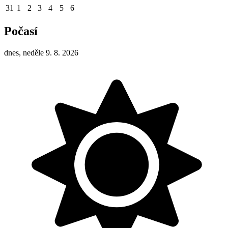
31
1
2
3
4
5
6
Počasí
dnes, neděle 9. 8. 2026