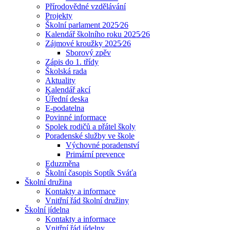
Přírodovědné vzdělávání
Projekty
Školní parlament 2025⁄26
Kalendář školního roku 2025⁄26
Zájmové kroužky 2025⁄26
Sborový zpěv
Zápis do 1. třídy
Školská rada
Aktuality
Kalendář akcí
Úřední deska
E-podatelna
Povinné informace
Spolek rodičů a přátel školy
Poradenské služby ve škole
Výchovné poradenství
Primární prevence
Eduzměna
Školní časopis Soptík Sváťa
Školní družina
Kontakty a informace
Vnitřní řád školní družiny
Školní jídelna
Kontakty a informace
Vnitřní řád jídelny