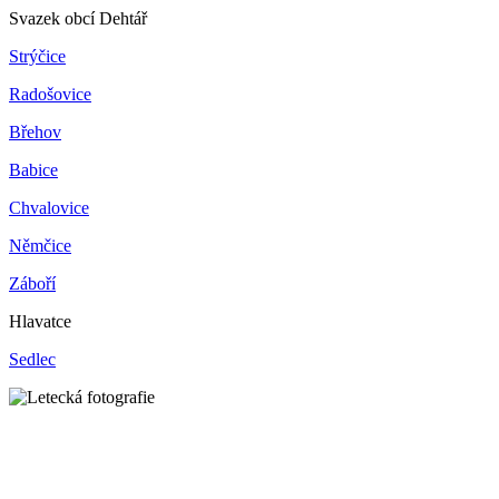
Svazek obcí Dehtář
Strýčice
Radošovice
Břehov
Babice
Chvalovice
Němčice
Záboří
Hlavatce
Sedlec