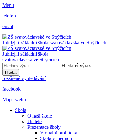
Menu
telefon
email
Jubilejní základní škola svatováclavská ve Strýčicích
Jubilejní základní škola
svatováclavská ve Strýčicích
Hledaný výraz
Hledat
rozšířené vyhledávání
facebook
Mapa webu
Škola
O naší škole
Učitelé
Prezentace školy
Virtuální prohlídka
Škola v mediích