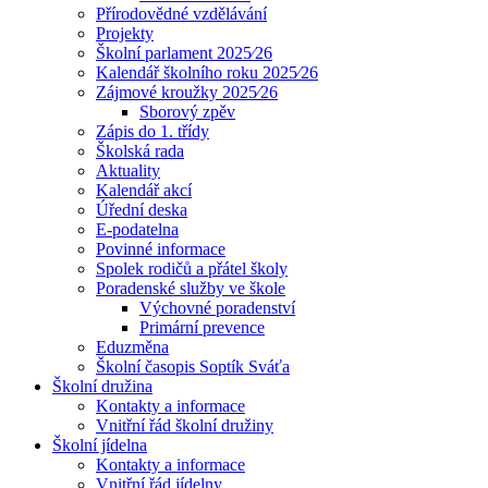
Přírodovědné vzdělávání
Projekty
Školní parlament 2025⁄26
Kalendář školního roku 2025⁄26
Zájmové kroužky 2025⁄26
Sborový zpěv
Zápis do 1. třídy
Školská rada
Aktuality
Kalendář akcí
Úřední deska
E-podatelna
Povinné informace
Spolek rodičů a přátel školy
Poradenské služby ve škole
Výchovné poradenství
Primární prevence
Eduzměna
Školní časopis Soptík Sváťa
Školní družina
Kontakty a informace
Vnitřní řád školní družiny
Školní jídelna
Kontakty a informace
Vnitřní řád jídelny