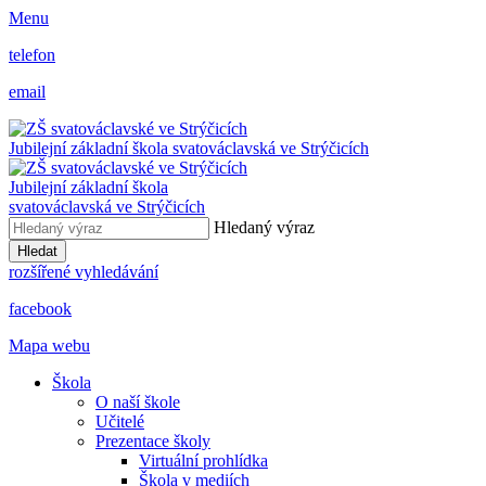
Menu
telefon
email
Jubilejní základní škola svatováclavská ve Strýčicích
Jubilejní základní škola
svatováclavská ve Strýčicích
Hledaný výraz
Hledat
rozšířené vyhledávání
facebook
Mapa webu
Škola
O naší škole
Učitelé
Prezentace školy
Virtuální prohlídka
Škola v mediích