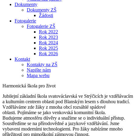
Dokumenty
Dokumenty ZŠ
Žádosti
Fotogalerie
Fotogalerie ZŠ
Rok 2022
Rok 2023
Rok 2024
Rok 2025
Rok 2026
Kontakt
Kontakty na ZŠ
Napište nám
Mapa webu
Harmonická škola pro život
Jubilejní základní škola svatováclavská ve Strýčicích je vzdělávacím
a kulturním centrem oblasti pod Blanským lesem s dlouhou tradicí.
Vzděláváme zde žáky z mnoha obcí rozsáhlé spádové
oblasti. Pojímáme se jako venkovská komunitní škola.
Budujeme atmosféru důvěry a snažíme se o individuální přístup.
Soustředíme se na přírodovědné a jazykové vzdělávání. Jsme
vybaveni moderními technologiemi. Pro žáky nabízíme mnoho
příležitostí pro mimoškolní zájmovou činnost.