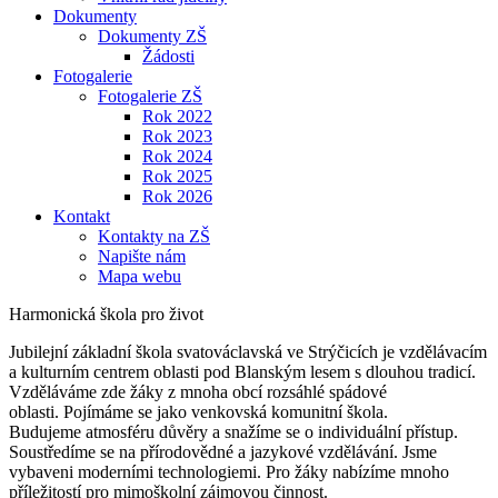
Dokumenty
Dokumenty ZŠ
Žádosti
Fotogalerie
Fotogalerie ZŠ
Rok 2022
Rok 2023
Rok 2024
Rok 2025
Rok 2026
Kontakt
Kontakty na ZŠ
Napište nám
Mapa webu
Harmonická škola pro život
Jubilejní základní škola svatováclavská ve Strýčicích je vzdělávacím
a kulturním centrem oblasti pod Blanským lesem s dlouhou tradicí.
Vzděláváme zde žáky z mnoha obcí rozsáhlé spádové
oblasti. Pojímáme se jako venkovská komunitní škola.
Budujeme atmosféru důvěry a snažíme se o individuální přístup.
Soustředíme se na přírodovědné a jazykové vzdělávání. Jsme
vybaveni moderními technologiemi. Pro žáky nabízíme mnoho
příležitostí pro mimoškolní zájmovou činnost.