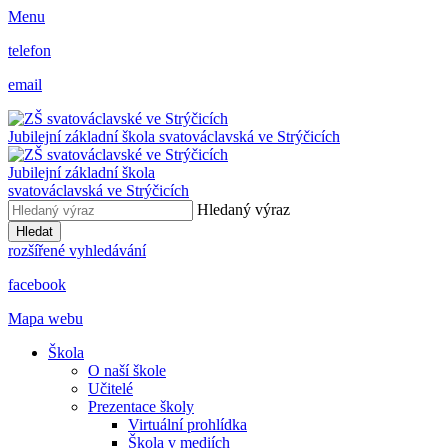
Menu
telefon
email
Jubilejní základní škola svatováclavská ve Strýčicích
Jubilejní základní škola
svatováclavská ve Strýčicích
Hledaný výraz
Hledat
rozšířené vyhledávání
facebook
Mapa webu
Škola
O naší škole
Učitelé
Prezentace školy
Virtuální prohlídka
Škola v mediích