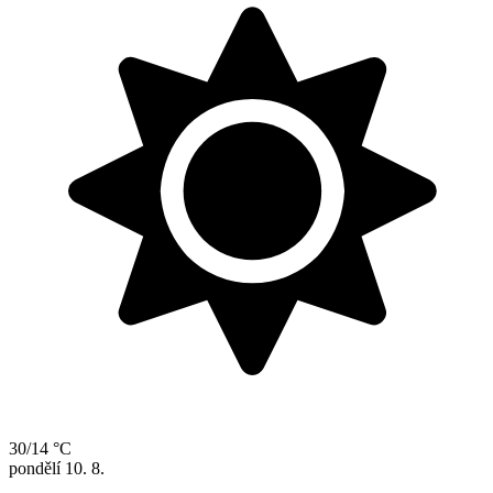
30/14 °C
pondělí
10. 8.