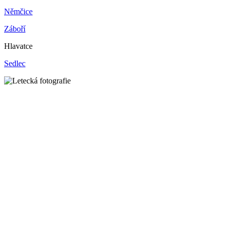
Němčice
Záboří
Hlavatce
Sedlec