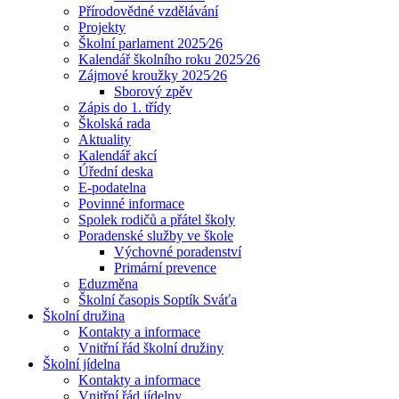
Přírodovědné vzdělávání
Projekty
Školní parlament 2025⁄26
Kalendář školního roku 2025⁄26
Zájmové kroužky 2025⁄26
Sborový zpěv
Zápis do 1. třídy
Školská rada
Aktuality
Kalendář akcí
Úřední deska
E-podatelna
Povinné informace
Spolek rodičů a přátel školy
Poradenské služby ve škole
Výchovné poradenství
Primární prevence
Eduzměna
Školní časopis Soptík Sváťa
Školní družina
Kontakty a informace
Vnitřní řád školní družiny
Školní jídelna
Kontakty a informace
Vnitřní řád jídelny