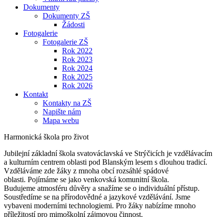
Dokumenty
Dokumenty ZŠ
Žádosti
Fotogalerie
Fotogalerie ZŠ
Rok 2022
Rok 2023
Rok 2024
Rok 2025
Rok 2026
Kontakt
Kontakty na ZŠ
Napište nám
Mapa webu
Harmonická škola pro život
Jubilejní základní škola svatováclavská ve Strýčicích je vzdělávacím
a kulturním centrem oblasti pod Blanským lesem s dlouhou tradicí.
Vzděláváme zde žáky z mnoha obcí rozsáhlé spádové
oblasti. Pojímáme se jako venkovská komunitní škola.
Budujeme atmosféru důvěry a snažíme se o individuální přístup.
Soustředíme se na přírodovědné a jazykové vzdělávání. Jsme
vybaveni moderními technologiemi. Pro žáky nabízíme mnoho
příležitostí pro mimoškolní zájmovou činnost.