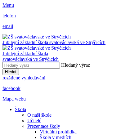
Menu
telefon
email
Jubilejní základní škola svatováclavská ve Strýčicích
Jubilejní základní škola
svatováclavská ve Strýčicích
Hledaný výraz
Hledat
rozšířené vyhledávání
facebook
Mapa webu
Škola
O naší škole
Učitelé
Prezentace školy
Virtuální prohlídka
Škola v mediích