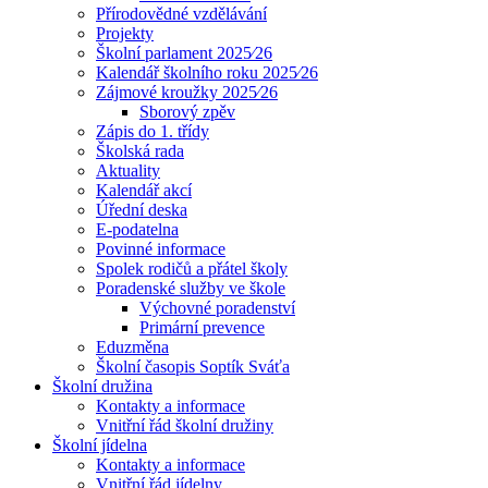
Přírodovědné vzdělávání
Projekty
Školní parlament 2025⁄26
Kalendář školního roku 2025⁄26
Zájmové kroužky 2025⁄26
Sborový zpěv
Zápis do 1. třídy
Školská rada
Aktuality
Kalendář akcí
Úřední deska
E-podatelna
Povinné informace
Spolek rodičů a přátel školy
Poradenské služby ve škole
Výchovné poradenství
Primární prevence
Eduzměna
Školní časopis Soptík Sváťa
Školní družina
Kontakty a informace
Vnitřní řád školní družiny
Školní jídelna
Kontakty a informace
Vnitřní řád jídelny