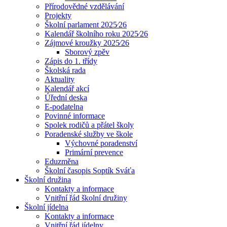
Přírodovědné vzdělávání
Projekty
Školní parlament 2025⁄26
Kalendář školního roku 2025⁄26
Zájmové kroužky 2025⁄26
Sborový zpěv
Zápis do 1. třídy
Školská rada
Aktuality
Kalendář akcí
Úřední deska
E-podatelna
Povinné informace
Spolek rodičů a přátel školy
Poradenské služby ve škole
Výchovné poradenství
Primární prevence
Eduzměna
Školní časopis Soptík Sváťa
Školní družina
Kontakty a informace
Vnitřní řád školní družiny
Školní jídelna
Kontakty a informace
Vnitřní řád jídelny