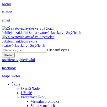
Menu
telefon
email
Jubilejní základní škola svatováclavská ve Strýčicích
Jubilejní základní škola
svatováclavská ve Strýčicích
Hledaný výraz
Hledat
rozšířené vyhledávání
facebook
Mapa webu
Škola
O naší škole
Učitelé
Prezentace školy
Virtuální prohlídka
Škola v mediích