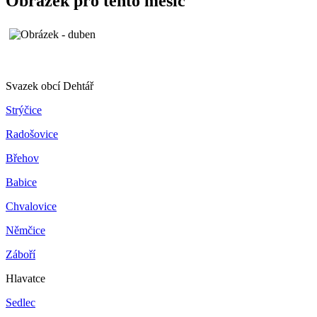
Obrázek pro tento měsíc
Svazek obcí Dehtář
Strýčice
Radošovice
Břehov
Babice
Chvalovice
Němčice
Záboří
Hlavatce
Sedlec