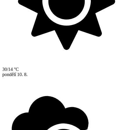
30/14 °C
pondělí
10. 8.