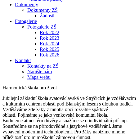
Dokumenty
Dokumenty ZŠ
Žádosti
Fotogalerie
Fotogalerie ZŠ
Rok 2022
Rok 2023
Rok 2024
Rok 2025
Rok 2026
Kontakt
Kontakty na ZŠ
Napište nám
Mapa webu
Harmonická škola pro život
Jubilejní základní škola svatováclavská ve Strýčicích je vzdělávacím
a kulturním centrem oblasti pod Blanským lesem s dlouhou tradicí.
Vzděláváme zde žáky z mnoha obcí rozsáhlé spádové
oblasti. Pojímáme se jako venkovská komunitní škola.
Budujeme atmosféru důvěry a snažíme se o individuální přístup.
Soustředíme se na přírodovědné a jazykové vzdělávání. Jsme
vybaveni moderními technologiemi. Pro žáky nabízíme mnoho
příležitostí pro mimoškolní zájmovou činnost.