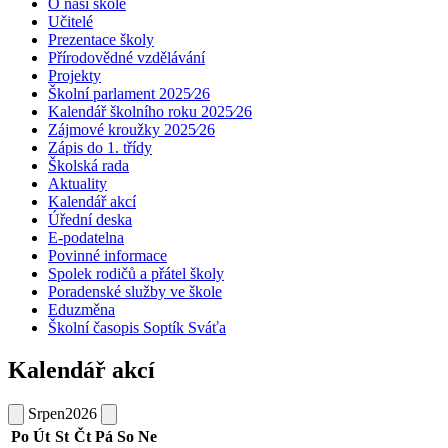
O naší škole
Učitelé
Prezentace školy
Přírodovědné vzdělávání
Projekty
Školní parlament 2025⁄26
Kalendář školního roku 2025⁄26
Zájmové kroužky 2025⁄26
Zápis do 1. třídy
Školská rada
Aktuality
Kalendář akcí
Úřední deska
E-podatelna
Povinné informace
Spolek rodičů a přátel školy
Poradenské služby ve škole
Eduzměna
Školní časopis Soptík Sváťa
Kalendář akcí
Srpen
2026
Po
Út
St
Čt
Pá
So
Ne