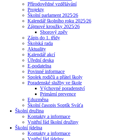
Přírodovědné vzdělávání
Projekty
Školní parlament 2025⁄26
Kalendář školního roku 2025⁄26
Zájmové kroužky 2025⁄26
Sborový zpěv
Zápis do 1. třídy
Školská rada
Aktuality
Kalendář akcí
Úřední deska
E-podatelna
Povinné informace
Spolek rodičů a přátel školy
Poradenské služby ve škole
Výchovné poradenství
Primární prevence
Eduzměna
Školní časopis Soptík Sváťa
Školní družina
Kontakty a informace
Vnitřní řád školní družiny
Školní jídelna
Kontakty a informace
Vnitřní řád jídelny