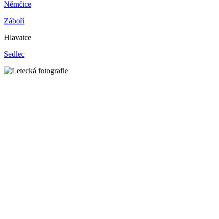
Němčice
Záboří
Hlavatce
Sedlec