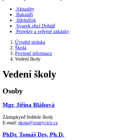
Aktuality
Bakaláři
Jídelníček
Svazek obcí Dehtář
Projekty a veřejné zakázky
Úvodní stránka
Škola
Povinné informace
Vedení školy
Vedení školy
Osoby
Mgr. Jiřina Bláhová
Zástupkyně ředitele školy
E-mail:
skola@zsstrycice.cz
PhDr. Tomáš Drs, Ph.D.