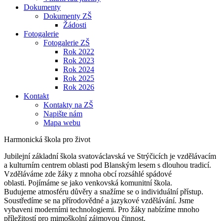
Dokumenty
Dokumenty ZŠ
Žádosti
Fotogalerie
Fotogalerie ZŠ
Rok 2022
Rok 2023
Rok 2024
Rok 2025
Rok 2026
Kontakt
Kontakty na ZŠ
Napište nám
Mapa webu
Harmonická škola pro život
Jubilejní základní škola svatováclavská ve Strýčicích je vzdělávacím
a kulturním centrem oblasti pod Blanským lesem s dlouhou tradicí.
Vzděláváme zde žáky z mnoha obcí rozsáhlé spádové
oblasti. Pojímáme se jako venkovská komunitní škola.
Budujeme atmosféru důvěry a snažíme se o individuální přístup.
Soustředíme se na přírodovědné a jazykové vzdělávání. Jsme
vybaveni moderními technologiemi. Pro žáky nabízíme mnoho
příležitostí pro mimoškolní zájmovou činnost.