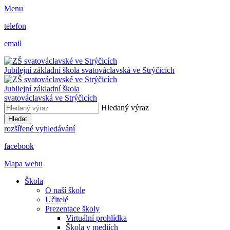
Menu
telefon
email
Jubilejní základní škola svatováclavská ve Strýčicích
Jubilejní základní škola
svatováclavská ve Strýčicích
Hledaný výraz
Hledat
rozšířené vyhledávání
facebook
Mapa webu
Škola
O naší škole
Učitelé
Prezentace školy
Virtuální prohlídka
Škola v mediích