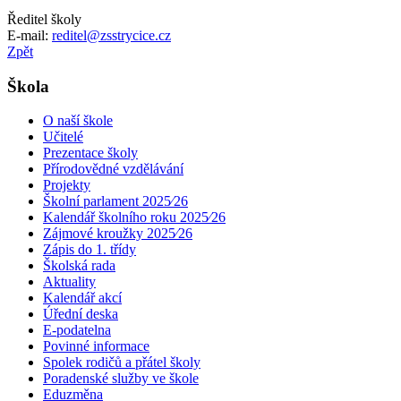
Ředitel školy
E-mail:
reditel@zsstrycice.cz
Zpět
Škola
O naší škole
Učitelé
Prezentace školy
Přírodovědné vzdělávání
Projekty
Školní parlament 2025⁄26
Kalendář školního roku 2025⁄26
Zájmové kroužky 2025⁄26
Zápis do 1. třídy
Školská rada
Aktuality
Kalendář akcí
Úřední deska
E-podatelna
Povinné informace
Spolek rodičů a přátel školy
Poradenské služby ve škole
Eduzměna