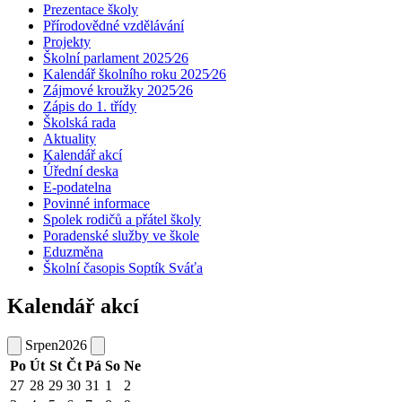
Prezentace školy
Přírodovědné vzdělávání
Projekty
Školní parlament 2025⁄26
Kalendář školního roku 2025⁄26
Zájmové kroužky 2025⁄26
Zápis do 1. třídy
Školská rada
Aktuality
Kalendář akcí
Úřední deska
E-podatelna
Povinné informace
Spolek rodičů a přátel školy
Poradenské služby ve škole
Eduzměna
Školní časopis Soptík Sváťa
Kalendář akcí
Srpen
2026
Po
Út
St
Čt
Pá
So
Ne
27
28
29
30
31
1
2