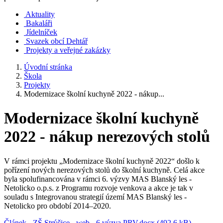
Aktuality
Bakaláři
Jídelníček
Svazek obcí Dehtář
Projekty a veřejné zakázky
Úvodní stránka
Škola
Projekty
Modernizace školní kuchyně 2022 - nákup...
Modernizace školní kuchyně
2022 - nákup nerezových stolů
V rámci projektu „Modernizace školní kuchyně 2022“ došlo k
pořízení nových nerezových stolů do školní kuchyně. Celá akce
byla spolufinancována v rámci 6. výzvy MAS Blanský les -
Netolicko o.p.s. z Programu rozvoje venkova a akce je tak v
souladu s Integrovanou strategií území MAS Blanský les -
Netolicko pro období 2014–2020.
Článek - ZŠ Strýčice - web - 6.výzva PRV.docx (492.6 kB)