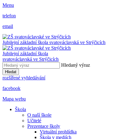
Menu
telefon
email
Jubilejní základní škola svatováclavská ve Strýčicích
Jubilejní základní škola
svatováclavská ve Strýčicích
Hledaný výraz
Hledat
rozšířené vyhledávání
facebook
Mapa webu
Škola
O naší škole
Učitelé
Prezentace školy
Virtuální prohlídka
Škola v mediích