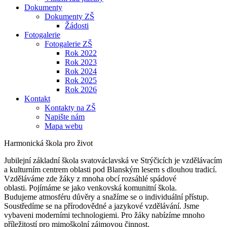
Dokumenty
Dokumenty ZŠ
Žádosti
Fotogalerie
Fotogalerie ZŠ
Rok 2022
Rok 2023
Rok 2024
Rok 2025
Rok 2026
Kontakt
Kontakty na ZŠ
Napište nám
Mapa webu
Harmonická škola pro život
Jubilejní základní škola svatováclavská ve Strýčicích je vzdělávacím
a kulturním centrem oblasti pod Blanským lesem s dlouhou tradicí.
Vzděláváme zde žáky z mnoha obcí rozsáhlé spádové
oblasti. Pojímáme se jako venkovská komunitní škola.
Budujeme atmosféru důvěry a snažíme se o individuální přístup.
Soustředíme se na přírodovědné a jazykové vzdělávání. Jsme
vybaveni moderními technologiemi. Pro žáky nabízíme mnoho
příležitostí pro mimoškolní zájmovou činnost.