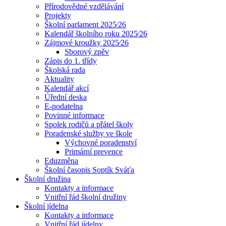
Přírodovědné vzdělávání
Projekty
Školní parlament 2025⁄26
Kalendář školního roku 2025⁄26
Zájmové kroužky 2025⁄26
Sborový zpěv
Zápis do 1. třídy
Školská rada
Aktuality
Kalendář akcí
Úřední deska
E-podatelna
Povinné informace
Spolek rodičů a přátel školy
Poradenské služby ve škole
Výchovné poradenství
Primární prevence
Eduzměna
Školní časopis Soptík Sváťa
Školní družina
Kontakty a informace
Vnitřní řád školní družiny
Školní jídelna
Kontakty a informace
Vnitřní řád jídelny