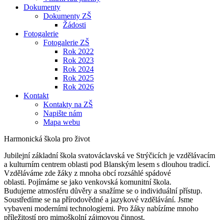
Dokumenty
Dokumenty ZŠ
Žádosti
Fotogalerie
Fotogalerie ZŠ
Rok 2022
Rok 2023
Rok 2024
Rok 2025
Rok 2026
Kontakt
Kontakty na ZŠ
Napište nám
Mapa webu
Harmonická škola pro život
Jubilejní základní škola svatováclavská ve Strýčicích je vzdělávacím
a kulturním centrem oblasti pod Blanským lesem s dlouhou tradicí.
Vzděláváme zde žáky z mnoha obcí rozsáhlé spádové
oblasti. Pojímáme se jako venkovská komunitní škola.
Budujeme atmosféru důvěry a snažíme se o individuální přístup.
Soustředíme se na přírodovědné a jazykové vzdělávání. Jsme
vybaveni moderními technologiemi. Pro žáky nabízíme mnoho
příležitostí pro mimoškolní zájmovou činnost.