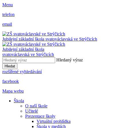
Menu
telefon
email
Jubilejní základní škola svatováclavská ve Strýčicích
Jubilejní základní škola
svatováclavská ve Strýčicích
Hledaný výraz
Hledat
rozšířené vyhledávání
facebook
Mapa webu
Škola
O naší škole
Učitelé
Prezentace školy
Virtuální prohlídka
Škola v mediích