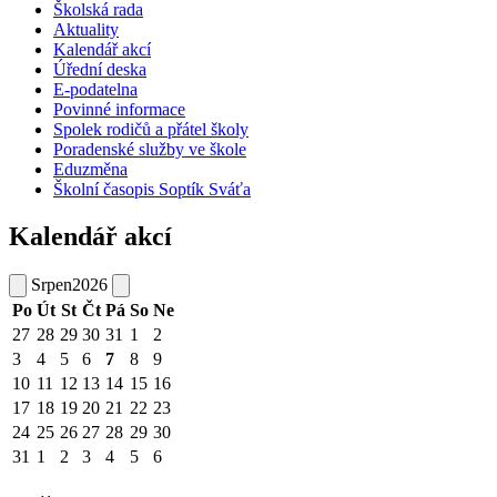
Školská rada
Aktuality
Kalendář akcí
Úřední deska
E-podatelna
Povinné informace
Spolek rodičů a přátel školy
Poradenské služby ve škole
Eduzměna
Školní časopis Soptík Sváťa
Kalendář akcí
Srpen
2026
Po
Út
St
Čt
Pá
So
Ne
27
28
29
30
31
1
2
3
4
5
6
7
8
9
10
11
12
13
14
15
16
17
18
19
20
21
22
23
24
25
26
27
28
29
30
31
1
2
3
4
5
6