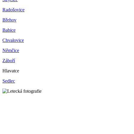
Radošovice
Břehov
Babice
Chvalovice
Němčice
Záboří
Hlavatce
Sedlec