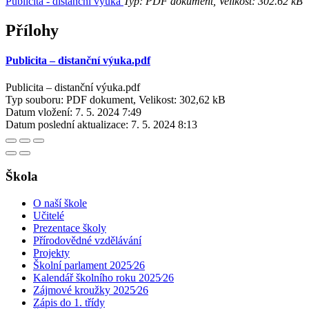
Publicita - distanční výuka
Typ: PDF dokument, Velikost: 302.62 kB
Přílohy
Publicita – distanční výuka.pdf
Publicita – distanční výuka.pdf
Typ souboru: PDF dokument, Velikost: 302,62 kB
Datum vložení:
7. 5. 2024 7:49
Datum poslední aktualizace:
7. 5. 2024 8:13
Škola
O naší škole
Učitelé
Prezentace školy
Přírodovědné vzdělávání
Projekty
Školní parlament 2025⁄26
Kalendář školního roku 2025⁄26
Zájmové kroužky 2025⁄26
Zápis do 1. třídy