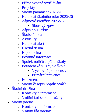
Přírodovědné vzdělávání
Projekty
Školní parlament 2025⁄26
Kalendář školního roku 2025⁄26
Zájmové kroužky 2025⁄26
Sborový zpěv
Zápis do 1. třídy
Školská rada
Aktuality
Kalendář akcí
Úřední deska
E-podatelna
Povinné informace
Spolek rodičů a přátel školy
Poradenské služby ve škole
Výchovné poradenství
Primární prevence
Eduzměna
Školní časopis Soptík Sváťa
Školní družina
Kontakty a informace
Vnitřní řád školní družiny
Školní jídelna
Kontakty a informace
Vnitřní řád jídelny