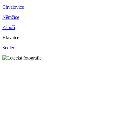
Chvalovice
Němčice
Záboří
Hlavatce
Sedlec