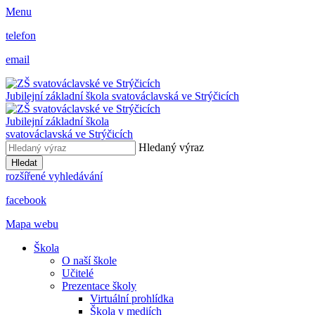
Menu
telefon
email
Jubilejní základní škola svatováclavská ve Strýčicích
Jubilejní základní škola
svatováclavská ve Strýčicích
Hledaný výraz
Hledat
rozšířené vyhledávání
facebook
Mapa webu
Škola
O naší škole
Učitelé
Prezentace školy
Virtuální prohlídka
Škola v mediích