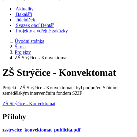
Aktuality
Bakaláři
Jídelníček
Svazek obcí Dehtář
Projekty a veřejné zakázky
Úvodní stránka
Škola
Projekty
ZŠ Strýčice - Konvektomat
ZŠ Strýčice - Konvektomat
Projekt "ZŠ Strýčice - Konvektomat" byl podpořen Státním
zemědělským intervenčním fondem SZIF
ZŠ Strýčice - Konvektomat
Přílohy
zsstrycice_konvektomat_publicita.pdf