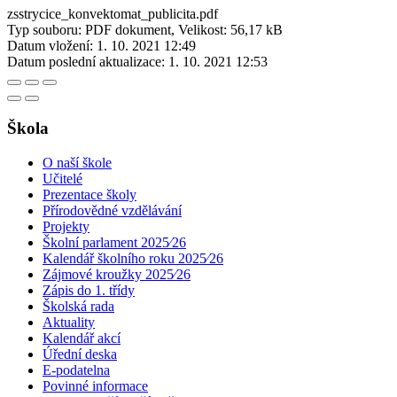
zsstrycice_konvektomat_publicita.pdf
Typ souboru: PDF dokument, Velikost: 56,17 kB
Datum vložení:
1. 10. 2021 12:49
Datum poslední aktualizace:
1. 10. 2021 12:53
Škola
O naší škole
Učitelé
Prezentace školy
Přírodovědné vzdělávání
Projekty
Školní parlament 2025⁄26
Kalendář školního roku 2025⁄26
Zájmové kroužky 2025⁄26
Zápis do 1. třídy
Školská rada
Aktuality
Kalendář akcí
Úřední deska
E-podatelna
Povinné informace