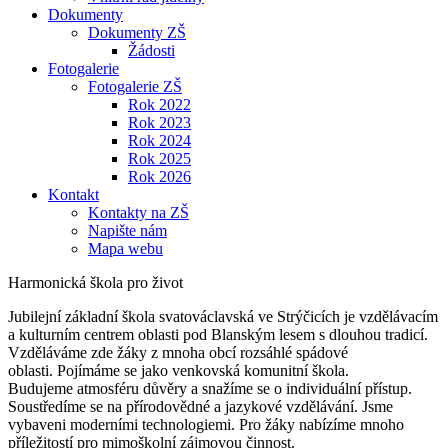
Dokumenty
Dokumenty ZŠ
Žádosti
Fotogalerie
Fotogalerie ZŠ
Rok 2022
Rok 2023
Rok 2024
Rok 2025
Rok 2026
Kontakt
Kontakty na ZŠ
Napište nám
Mapa webu
Harmonická škola pro život
Jubilejní základní škola svatováclavská ve Strýčicích je vzdělávacím
a kulturním centrem oblasti pod Blanským lesem s dlouhou tradicí.
Vzděláváme zde žáky z mnoha obcí rozsáhlé spádové
oblasti. Pojímáme se jako venkovská komunitní škola.
Budujeme atmosféru důvěry a snažíme se o individuální přístup.
Soustředíme se na přírodovědné a jazykové vzdělávání. Jsme
vybaveni moderními technologiemi. Pro žáky nabízíme mnoho
příležitostí pro mimoškolní zájmovou činnost.