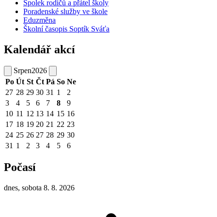
Spolek rodičů a přátel školy
Poradenské služby ve škole
Eduzměna
Školní časopis Soptík Sváťa
Kalendář akcí
Srpen
2026
Po
Út
St
Čt
Pá
So
Ne
27
28
29
30
31
1
2
3
4
5
6
7
8
9
10
11
12
13
14
15
16
17
18
19
20
21
22
23
24
25
26
27
28
29
30
31
1
2
3
4
5
6
Počasí
dnes, sobota 8. 8. 2026