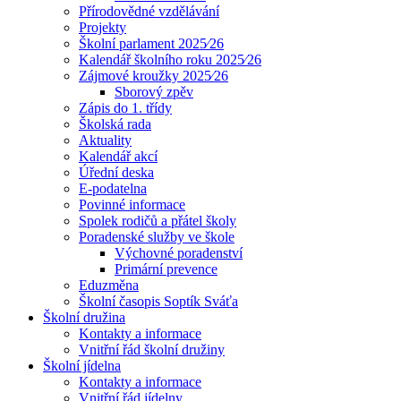
Přírodovědné vzdělávání
Projekty
Školní parlament 2025⁄26
Kalendář školního roku 2025⁄26
Zájmové kroužky 2025⁄26
Sborový zpěv
Zápis do 1. třídy
Školská rada
Aktuality
Kalendář akcí
Úřední deska
E-podatelna
Povinné informace
Spolek rodičů a přátel školy
Poradenské služby ve škole
Výchovné poradenství
Primární prevence
Eduzměna
Školní časopis Soptík Sváťa
Školní družina
Kontakty a informace
Vnitřní řád školní družiny
Školní jídelna
Kontakty a informace
Vnitřní řád jídelny