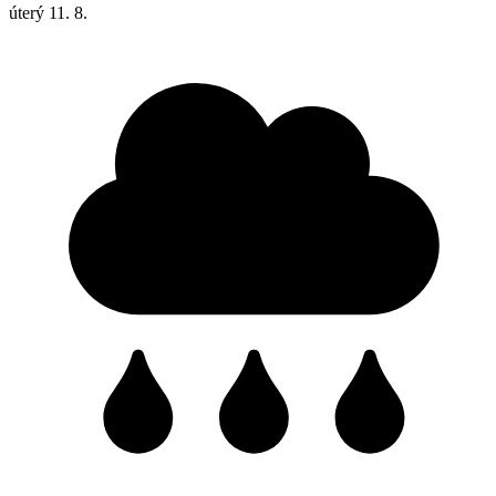
úterý
11. 8.