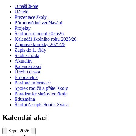
O naší škole
Učitelé
Prezentace školy
Přírodovědné vzdělávání
Projekty
Školní parlament 2025⁄26
Kalendář školního roku 2025⁄26
Zájmové kroužky 2025⁄26
Zápis do 1. třídy
Školská rada
Aktuality
Kalendář akcí
Úřední deska
E-podatelna
Povinné informace
Spolek rodičů a přátel školy
Poradenské služby ve škole
Eduzměna
Školní časopis Soptík Sváťa
Kalendář akcí
Srpen
2026