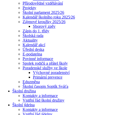
Přírodovědné vzdělávání
Projekty
Školní parlament 2025⁄26
Kalendář školního roku 2025⁄26
Zájmové kroužky 2025⁄26
Sborový zpěv
Zápis do 1. třídy
Školská rada
Aktuality
Kalendář akcí
Úřední deska
E-podatelna
Povinné informace
Spolek rodičů a přátel školy
Poradenské služby ve škole
Výchovné poradenství
Primární prevence
Eduzměna
Školní časopis Soptík Sváťa
Školní družina
Kontakty a informace
Vnitřní řád školní družiny
Školní jídelna
Kontakty a informace
Vnitřní řád jídelny