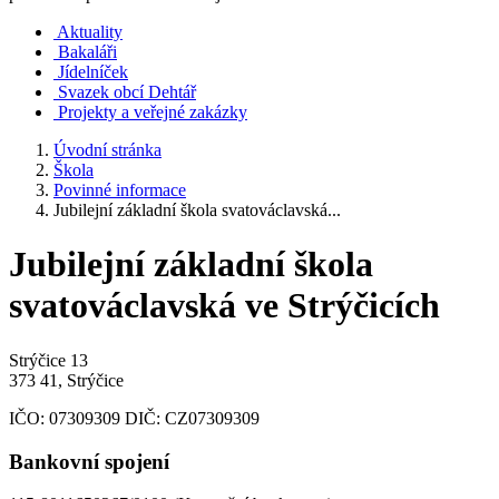
Aktuality
Bakaláři
Jídelníček
Svazek obcí Dehtář
Projekty a veřejné zakázky
Úvodní stránka
Škola
Povinné informace
Jubilejní základní škola svatováclavská...
Jubilejní základní škola
svatováclavská ve Strýčicích
Strýčice 13
373 41, Strýčice
IČO:
07309309
DIČ:
CZ07309309
Bankovní spojení