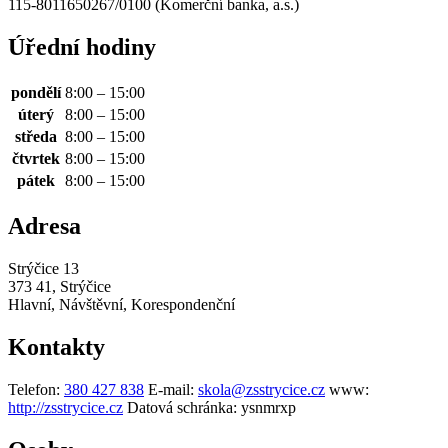
115-8011650267/0100 (Komerční banka, a.s.)
Úřední hodiny
pondělí
8:00 – 15:00
úterý
8:00 – 15:00
středa
8:00 – 15:00
čtvrtek
8:00 – 15:00
pátek
8:00 – 15:00
Adresa
Strýčice 13
373 41, Strýčice
Hlavní, Návštěvní, Korespondenční
Kontakty
Telefon:
380 427 838
E-mail:
skola@zsstrycice.cz
www:
http://zsstrycice.cz
Datová schránka:
ysnmrxp