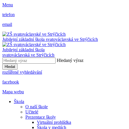
Menu
telefon
email
Jubilejní základní škola svatováclavská ve Strýčicích
Jubilejní základní škola
svatováclavská ve Strýčicích
Hledaný výraz
Hledat
rozšířené vyhledávání
facebook
Mapa webu
Škola
O naší škole
Učitelé
Prezentace školy
Virtuální prohlídka
Škola v mediích