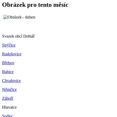
Obrázek pro tento měsíc
Svazek obcí Dehtář
Strýčice
Radošovice
Břehov
Babice
Chvalovice
Němčice
Záboří
Hlavatce
Sedlec