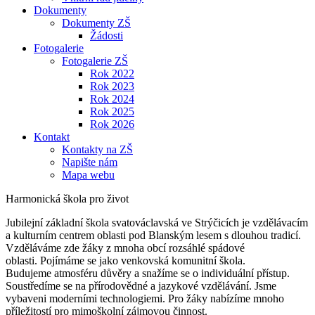
Dokumenty
Dokumenty ZŠ
Žádosti
Fotogalerie
Fotogalerie ZŠ
Rok 2022
Rok 2023
Rok 2024
Rok 2025
Rok 2026
Kontakt
Kontakty na ZŠ
Napište nám
Mapa webu
Harmonická škola pro život
Jubilejní základní škola svatováclavská ve Strýčicích je vzdělávacím
a kulturním centrem oblasti pod Blanským lesem s dlouhou tradicí.
Vzděláváme zde žáky z mnoha obcí rozsáhlé spádové
oblasti. Pojímáme se jako venkovská komunitní škola.
Budujeme atmosféru důvěry a snažíme se o individuální přístup.
Soustředíme se na přírodovědné a jazykové vzdělávání. Jsme
vybaveni moderními technologiemi. Pro žáky nabízíme mnoho
příležitostí pro mimoškolní zájmovou činnost.