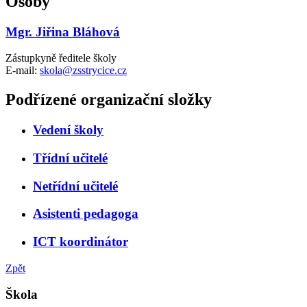
Osoby
Mgr. Jiřina Bláhová
Zástupkyně ředitele školy
E-mail:
skola@zsstrycice.cz
Podřízené organizační složky
Vedení školy
Třídní učitelé
Netřídní učitelé
Asistenti pedagoga
ICT koordinátor
Zpět
Škola