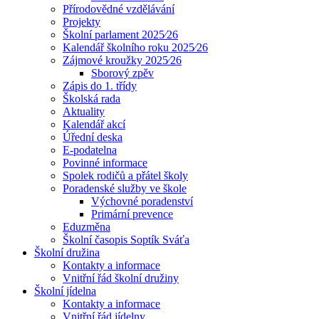
Přírodovědné vzdělávání
Projekty
Školní parlament 2025⁄26
Kalendář školního roku 2025⁄26
Zájmové kroužky 2025⁄26
Sborový zpěv
Zápis do 1. třídy
Školská rada
Aktuality
Kalendář akcí
Úřední deska
E-podatelna
Povinné informace
Spolek rodičů a přátel školy
Poradenské služby ve škole
Výchovné poradenství
Primární prevence
Eduzměna
Školní časopis Soptík Sváťa
Školní družina
Kontakty a informace
Vnitřní řád školní družiny
Školní jídelna
Kontakty a informace
Vnitřní řád jídelny