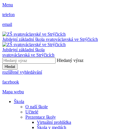
Menu
telefon
email
Jubilejní základní škola svatováclavská ve Strýčicích
Jubilejní základní škola
svatováclavská ve Strýčicích
Hledaný výraz
Hledat
rozšířené vyhledávání
facebook
Mapa webu
Škola
O naší škole
Učitelé
Prezentace školy
Virtuální prohlídka
Škola v mediích