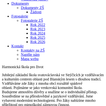
Dokumenty
Dokumenty ZŠ
Žádosti
Fotogalerie
Fotogalerie ZŠ
Rok 2022
Rok 2023
Rok 2024
Rok 2025
Rok 2026
Kontakt
Kontakty na ZŠ
Napište nám
Mapa webu
Harmonická škola pro život
Jubilejní základní škola svatováclavská ve Strýčicích je vzdělávacím
a kulturním centrem oblasti pod Blanským lesem s dlouhou tradicí.
Vzděláváme zde žáky z mnoha obcí rozsáhlé spádové
oblasti. Pojímáme se jako venkovská komunitní škola.
Budujeme atmosféru důvěry a snažíme se o individuální přístup.
Soustředíme se na přírodovědné a jazykové vzdělávání. Jsme
vybaveni moderními technologiemi. Pro žáky nabízíme mnoho
příležitostí pro mimoškolní zájmovou činnost.