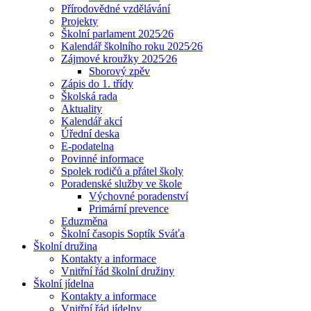
Přírodovědné vzdělávání
Projekty
Školní parlament 2025⁄26
Kalendář školního roku 2025⁄26
Zájmové kroužky 2025⁄26
Sborový zpěv
Zápis do 1. třídy
Školská rada
Aktuality
Kalendář akcí
Úřední deska
E-podatelna
Povinné informace
Spolek rodičů a přátel školy
Poradenské služby ve škole
Výchovné poradenství
Primární prevence
Eduzměna
Školní časopis Soptík Sváťa
Školní družina
Kontakty a informace
Vnitřní řád školní družiny
Školní jídelna
Kontakty a informace
Vnitřní řád jídelny