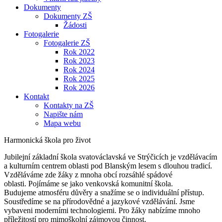
Dokumenty
Dokumenty ZŠ
Žádosti
Fotogalerie
Fotogalerie ZŠ
Rok 2022
Rok 2023
Rok 2024
Rok 2025
Rok 2026
Kontakt
Kontakty na ZŠ
Napište nám
Mapa webu
Harmonická škola pro život
Jubilejní základní škola svatováclavská ve Strýčicích je vzdělávacím
a kulturním centrem oblasti pod Blanským lesem s dlouhou tradicí.
Vzděláváme zde žáky z mnoha obcí rozsáhlé spádové
oblasti. Pojímáme se jako venkovská komunitní škola.
Budujeme atmosféru důvěry a snažíme se o individuální přístup.
Soustředíme se na přírodovědné a jazykové vzdělávání. Jsme
vybaveni moderními technologiemi. Pro žáky nabízíme mnoho
příležitostí pro mimoškolní zájmovou činnost.