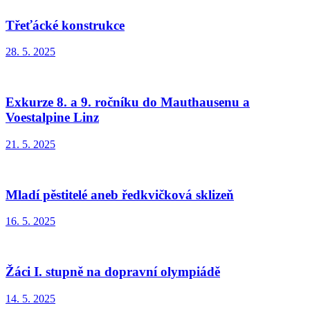
Třeťácké konstrukce
28. 5. 2025
Exkurze 8. a 9. ročníku do Mauthausenu a
Voestalpine Linz
21. 5. 2025
Mladí pěstitelé aneb ředkvičková sklizeň
16. 5. 2025
Žáci I. stupně na dopravní olympiádě
14. 5. 2025