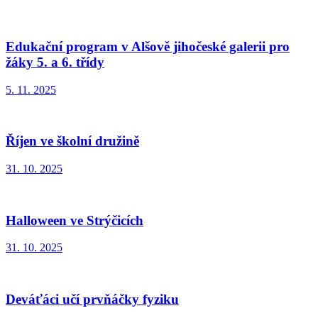
Edukační program v Alšově jihočeské galerii pro
žáky 5. a 6. třídy
5. 11. 2025
Říjen ve školní družině
31. 10. 2025
Halloween ve Strýčicích
31. 10. 2025
Deváťáci učí prvňáčky fyziku