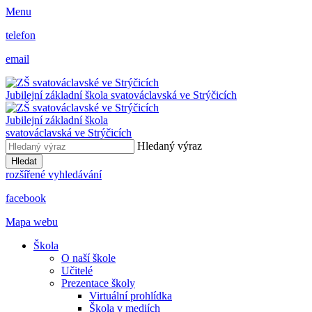
Menu
telefon
email
Jubilejní základní škola svatováclavská ve Strýčicích
Jubilejní základní škola
svatováclavská ve Strýčicích
Hledaný výraz
Hledat
rozšířené vyhledávání
facebook
Mapa webu
Škola
O naší škole
Učitelé
Prezentace školy
Virtuální prohlídka
Škola v mediích