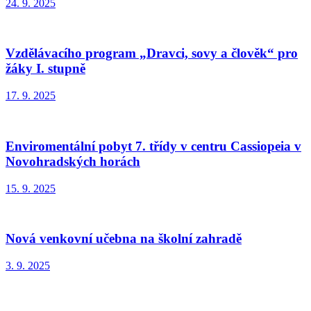
24. 9. 2025
Vzdělávacího program „Dravci, sovy a člověk“ pro
žáky I. stupně
17. 9. 2025
Enviromentální pobyt 7. třídy v centru Cassiopeia v
Novohradských horách
15. 9. 2025
Nová venkovní učebna na školní zahradě
3. 9. 2025