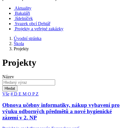
Aktuality
Bakaláři
Jídelníček
Svazek obcí Dehtář
Projekty a veřejné zakázky
Úvodní stránka
Škola
Projekty
Projekty
Název
Hledat
Vše
#
D
E
M
O
P
Z
Obnova učebny informatiky, nákup vybavení pro
výuku odborných předmětů a nové hygienické
zázemí v 2. NP