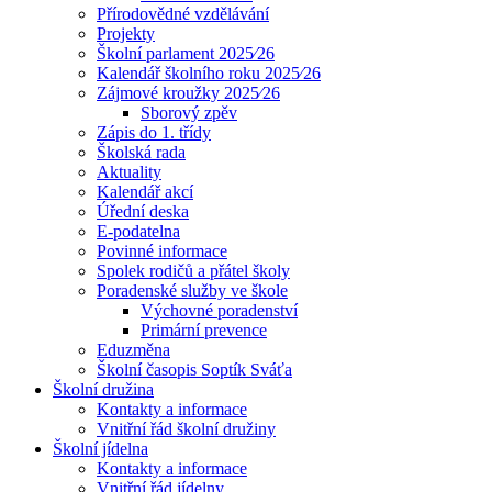
Přírodovědné vzdělávání
Projekty
Školní parlament 2025⁄26
Kalendář školního roku 2025⁄26
Zájmové kroužky 2025⁄26
Sborový zpěv
Zápis do 1. třídy
Školská rada
Aktuality
Kalendář akcí
Úřední deska
E-podatelna
Povinné informace
Spolek rodičů a přátel školy
Poradenské služby ve škole
Výchovné poradenství
Primární prevence
Eduzměna
Školní časopis Soptík Sváťa
Školní družina
Kontakty a informace
Vnitřní řád školní družiny
Školní jídelna
Kontakty a informace
Vnitřní řád jídelny