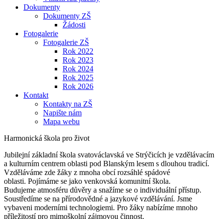
Dokumenty
Dokumenty ZŠ
Žádosti
Fotogalerie
Fotogalerie ZŠ
Rok 2022
Rok 2023
Rok 2024
Rok 2025
Rok 2026
Kontakt
Kontakty na ZŠ
Napište nám
Mapa webu
Harmonická škola pro život
Jubilejní základní škola svatováclavská ve Strýčicích je vzdělávacím
a kulturním centrem oblasti pod Blanským lesem s dlouhou tradicí.
Vzděláváme zde žáky z mnoha obcí rozsáhlé spádové
oblasti. Pojímáme se jako venkovská komunitní škola.
Budujeme atmosféru důvěry a snažíme se o individuální přístup.
Soustředíme se na přírodovědné a jazykové vzdělávání. Jsme
vybaveni moderními technologiemi. Pro žáky nabízíme mnoho
příležitostí pro mimoškolní zájmovou činnost.