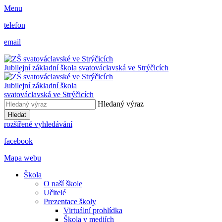
Menu
telefon
email
Jubilejní základní škola svatováclavská ve Strýčicích
Jubilejní základní škola
svatováclavská ve Strýčicích
Hledaný výraz
Hledat
rozšířené vyhledávání
facebook
Mapa webu
Škola
O naší škole
Učitelé
Prezentace školy
Virtuální prohlídka
Škola v mediích