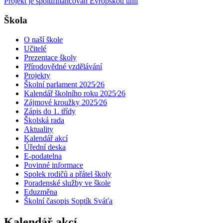
Projekt je spolufinancován Evropskou unií
Škola
O naší škole
Učitelé
Prezentace školy
Přírodovědné vzdělávání
Projekty
Školní parlament 2025⁄26
Kalendář školního roku 2025⁄26
Zájmové kroužky 2025⁄26
Zápis do 1. třídy
Školská rada
Aktuality
Kalendář akcí
Úřední deska
E-podatelna
Povinné informace
Spolek rodičů a přátel školy
Poradenské služby ve škole
Eduzměna
Školní časopis Soptík Sváťa
Kalendář akcí